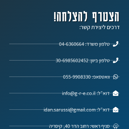
הצטרף להצלחה!
דרכים ליצירת קשר:
טלפון משרד: 04-6360664
טלפון ביוון: 30-6985602452
וואטסאפ: 055-9908330
דוא"ל: info@g-r-e.co.il
דוא"ל: idan.sarussi@gmail.com
סניף ראשי: רחוב הדר 40, קיסריה