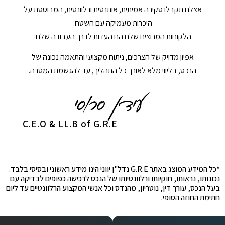
אצלנו תקבלו סקירה אמיתית, אותנטית ורלוונטית, המבוססת על
היכרות מעמיקה עם השטח.
הלקוחות המרוצים שלנו הם העדות לדרך העבודה שלנו.
אפיון מדויק של הצרכים, ניתוח מקצועי והתאמה נכונה של
הנכס, בליווי מלא לאורך כל התהליך, עד להגשמת המטרה.
C.E.O & LL.B of G.R.E
*כל המידע המוצג באתר G.R.E נדל"ן יווני הינו מידע ראשוני ובסיסי בלבד.
נכונותו, נראותו, חוקיותו ורלוונטיותו של הנכס לרכישה כפופים לבדיקה עם
בעל הנכס, עורך דין, נוטריון, מהנדס וכל אנשי המקצוע הרלוונטיים עד ליום
חתימת החוזה הסופי.