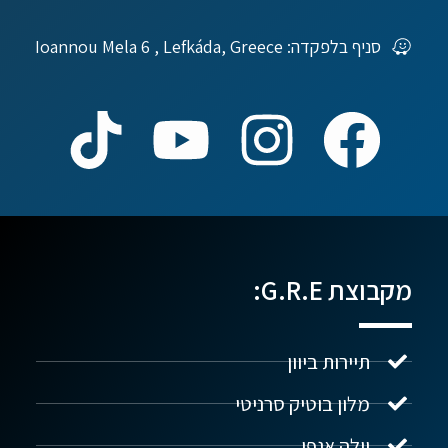
סניף בלפקדה: Ioannou Mela 6 , Lefkáda, Greece
מקבוצת G.R.E:
תיירות ביוון
מלון בוטיק סרניטי
וילה אגפי