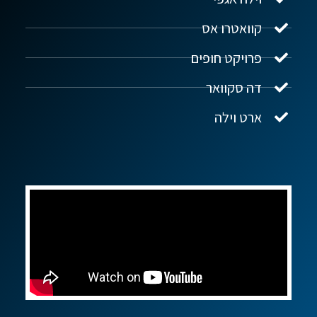
נדל"ן ביוון G.R.E
מקוון
קוואטרו אס
פרויקט חופים
שלום! איך אפשר לעזור?
דה סקוואר
ארט וילה