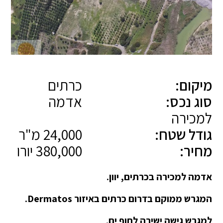
מיקום:
כרתים
סוג נכס:
אדמה
למכירה
גודל שטח:
24,000 מ"ר
מחיר:
380,000 יורו
אדמה למכירה בכרתים, יוון.
המגרש ממוקם בדרום כרתים באיזור Dermatos.
למגרש גישה ישירה לחוף ים.