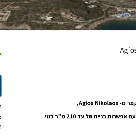
?
o
!