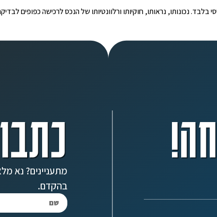
י הינו מידע ראשוני ובסיסי בלבד. נכונותו, נראותו, חוקיותו ורלוונטיותו של הנכס לרכישה כפ
ה!
כתבו 
מתעניינים? נא מלא
בהקדם.