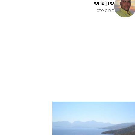
עידן סרוסי
CEO G.R.E