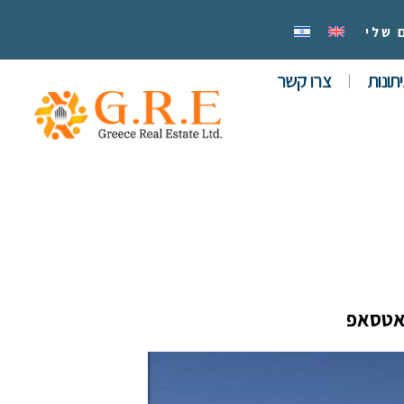
 שלי
תונות
צרו קשר
אטסאפ