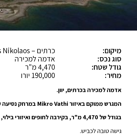
מיקום:
כרתים – Agios Nikolaos
סוג נכס:
אדמה למכירה
גודל שטח:
4,470 מ"ר
מחיר:
190,000 יורו
אדמה למכירה בכרתים, יוון.
המגרש ממוקם באיזור Mikro Vathi במרחק נסיעה קצר מ- Agios Nikolaos,
בגודל של 4,470 מ"ר, בקירבה לחופים ואיזורי בילוי, עם אפשרות בנייה של עד 210 מ"ר בנוי.
גישה טובה לכביש.