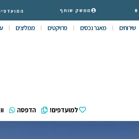
0
ממשק שותף
המועדפים
שירותים
מאגר נכסים
פרויקטים
ממליצים
עי
למועדפים!
הדפסה
וו