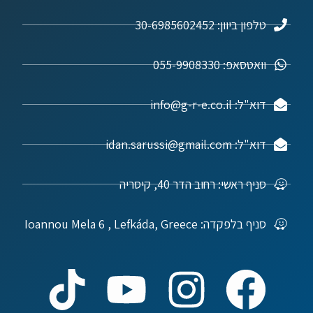
טלפון ביוון: 30-6985602452
וואטסאפ: 055-9908330
דוא"ל: info@g-r-e.co.il
דוא"ל: idan.sarussi@gmail.com
סניף ראשי: רחוב הדר 40, קיסריה
סניף בלפקדה: Ioannou Mela 6 , Lefkáda, Greece