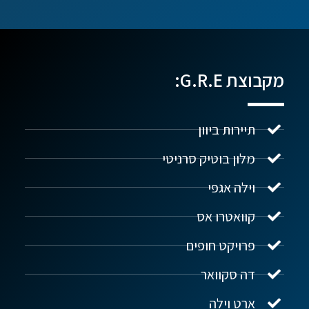
מקבוצת G.R.E:
תיירות ביוון
מלון בוטיק סרניטי
וילה אגפי
נדל"ן ביוון G.R.E
מקוון
קוואטרו אס
פרויקט חופים
שלום! איך אפשר לעזור?
דה סקוואר
ארט וילה