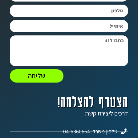
שליחה
הצטרף להצלחה!
דרכים ליצירת קשר:
טלפון משרד: 04-6360664