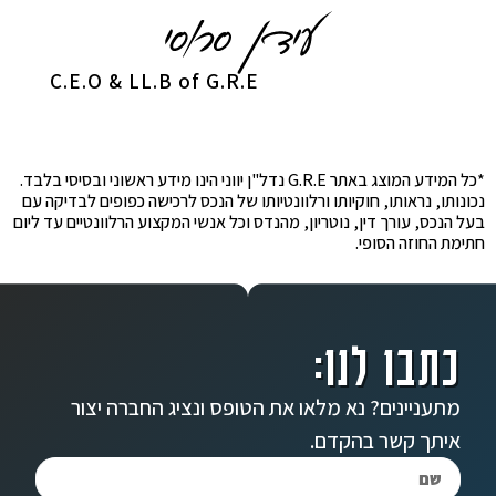
C.E.O & LL.B of G.R.E
*כל המידע המוצג באתר G.R.E נדל"ן יווני הינו מידע ראשוני ובסיסי בלבד.
נכונותו, נראותו, חוקיותו ורלוונטיותו של הנכס לרכישה כפופים לבדיקה עם
בעל הנכס, עורך דין, נוטריון, מהנדס וכל אנשי המקצוע הרלוונטיים עד ליום
חתימת החוזה הסופי.
כתבו לנו:
מתעניינים? נא מלאו את הטופס ונציג החברה יצור
איתך קשר בהקדם.