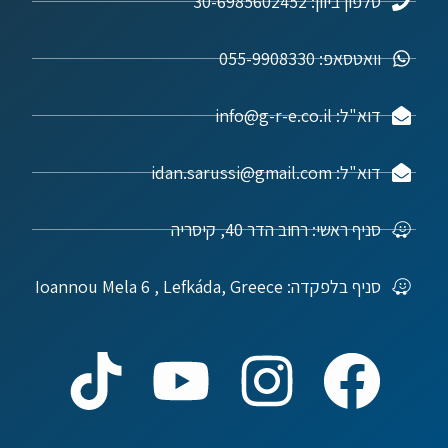
טלפון ביוון: 30-6985602452
וואטסאפ: 055-9908330
דוא"ל: info@g-r-e.co.il
דוא"ל: idan.sarussi@gmail.com
סניף ראשי: רחוב הדר 40, קיסריה
סניף בלפקדה: Ioannou Mela 6 , Lefkáda, Greece