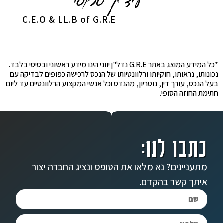
C.E.O & LL.B of G.R.E
*כל המידע המוצג באתר G.R.E נדל"ן יווני הינו מידע ראשוני ובסיסי בלבד.
נכונותו, נראותו, חוקיותו ורלוונטיותו של הנכס לרכישה כפופים לבדיקה עם
בעל הנכס, עורך דין, נוטריון, מהנדס וכל אנשי המקצוע הרלוונטיים עד ליום
חתימת החוזה הסופי.
כתבו לנו:
מתעניינים? נא מלאו את הטופס ונציג החברה יצור
איתך קשר בהקדם.