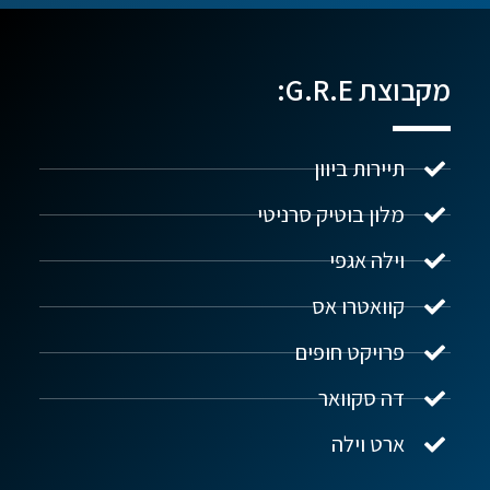
מקבוצת G.R.E:
תיירות ביוון
מלון בוטיק סרניטי
וילה אגפי
נדל"ן ביוון G.R.E
מקוון
קוואטרו אס
פרויקט חופים
שלום! איך אפשר לעזור?
דה סקוואר
ארט וילה