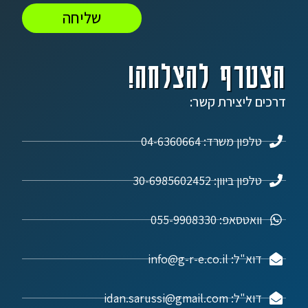
שליחה
הצטרף להצלחה!
דרכים ליצירת קשר:
טלפון משרד: 04-6360664
טלפון ביוון: 30-6985602452
וואטסאפ: 055-9908330
דוא"ל: info@g-r-e.co.il
דוא"ל: idan.sarussi@gmail.com