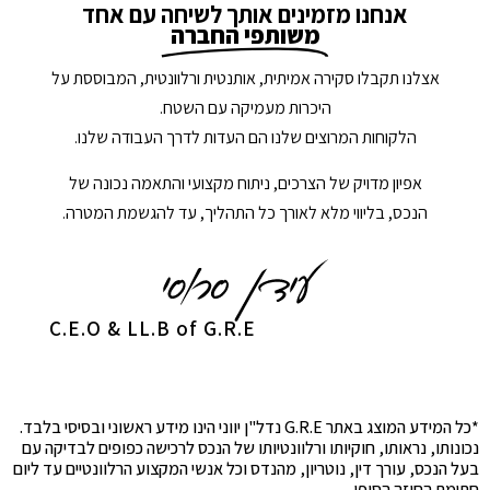
אנחנו מזמינים אותך לשיחה עם אחד
משותפי החברה
אצלנו תקבלו סקירה אמיתית, אותנטית ורלוונטית, המבוססת על
היכרות מעמיקה עם השטח.
הלקוחות המרוצים שלנו הם העדות לדרך העבודה שלנו.
אפיון מדויק של הצרכים, ניתוח מקצועי והתאמה נכונה של
הנכס, בליווי מלא לאורך כל התהליך, עד להגשמת המטרה.
C.E.O & LL.B of G.R.E
*כל המידע המוצג באתר G.R.E נדל"ן יווני הינו מידע ראשוני ובסיסי בלבד.
נכונותו, נראותו, חוקיותו ורלוונטיותו של הנכס לרכישה כפופים לבדיקה עם
בעל הנכס, עורך דין, נוטריון, מהנדס וכל אנשי המקצוע הרלוונטיים עד ליום
חתימת החוזה הסופי.