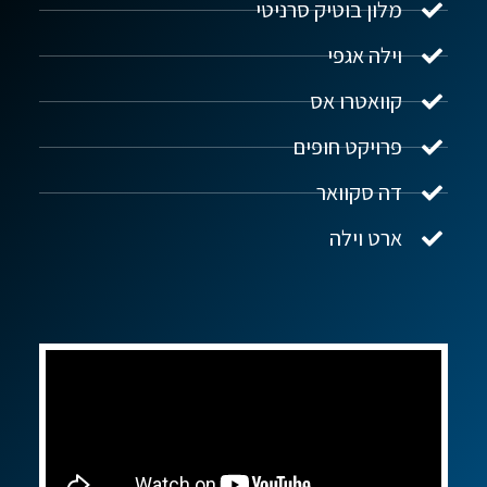
מלון בוטיק סרניטי
וילה אגפי
נדל"ן ביוון G.R.E
מקוון
קוואטרו אס
פרויקט חופים
שלום! איך אפשר לעזור?
דה סקוואר
ארט וילה