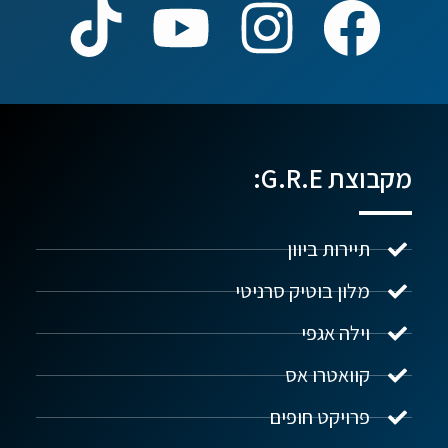
מקבוצת G.R.E:
תיירות ביוון
מלון בוטיק סרניטי
וילה אגפי
נדל"ן ביוון G.R.E
מקוון
קוואטרו אס
פרויקט חופים
שלום! איך אפשר לעזור?