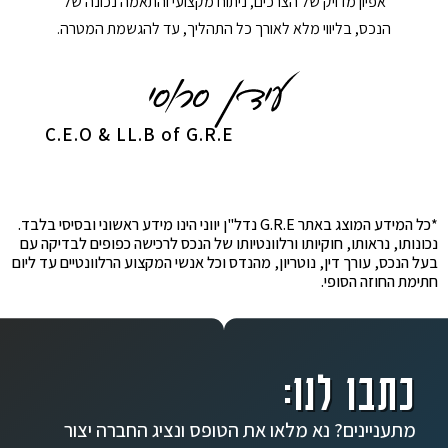
אפיון מדויק של הצרכים, ניתוח מקצועי והתאמה נכונה של
הנכס, בליווי מלא לאורך כל התהליך, עד להגשמת המטרה.
C.E.O & LL.B of G.R.E
*כל המידע המוצג באתר G.R.E נדל"ן יווני הינו מידע ראשוני ובסיסי בלבד.
נכונותו, נראותו, חוקיותו ורלוונטיותו של הנכס לרכישה כפופים לבדיקה עם
בעל הנכס, עורך דין, נוטריון, מהנדס וכל אנשי המקצוע הרלוונטיים עד ליום
חתימת החוזה הסופי.
כתבו לנו:
מתעניינים? נא מלאו את הטופס ונציג החברה יצור