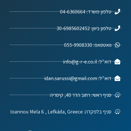
טלפון משרד: 04-6360664
טלפון ביוון: 30-6985602452
וואטסאפ: 055-9908330
דוא"ל: info@g-r-e.co.il
דוא"ל: idan.sarussi@gmail.com
סניף ראשי: רחוב הדר 40, קיסריה
סניף בלפקדה: Ioannou Mela 6 , Lefkáda, Greece