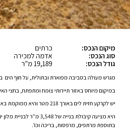
מיקום הנכס:
כרתים
סוג הנכס:
אדמה למכירה
גודל הנכס:
19,189 מ"ר
מגרש מעולה בסביבה מפוארת ובתולית, על חוף הים בגודל 9,189
במיקום מיוחס באזור תיירותי צומח ומתפתח, בחצי האי א
יש לקרקע חזית לים באורך 218 מטר והיא ממוקמת באזור מתפתח עם נוף מרהיב.
בתוספת מרתפים, מרפסות, בריכה וכו'.