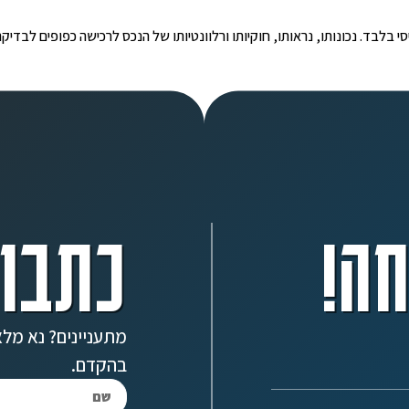
י הינו מידע ראשוני ובסיסי בלבד. נכונותו, נראותו, חוקיותו ורלוונטיותו של הנכס לרכישה כפ
ה!
כתבו 
מתעניינים? נא מלא
בהקדם.