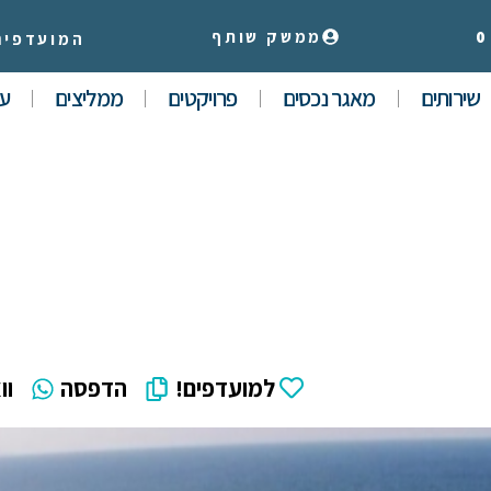
0
ממשק שותף
המועדפים
שירותים
מאגר נכסים
פרויקטים
ממליצים
עי
למועדפים!
הדפסה
וו