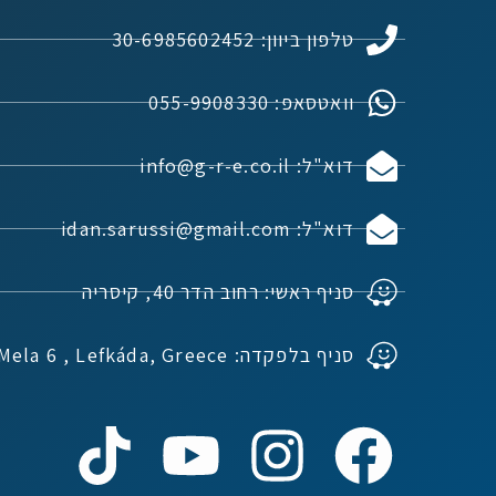
טלפון ביוון: 30-6985602452
וואטסאפ: 055-9908330
דוא"ל: info@g-r-e.co.il
דוא"ל: idan.sarussi@gmail.com
סניף ראשי: רחוב הדר 40, קיסריה
סניף בלפקדה: Ioannou Mela 6 , Lefkáda, Greece