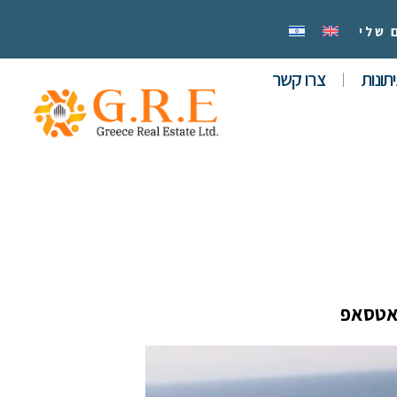
 שלי
תונות
צרו קשר
אטסאפ