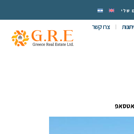
 שלי
תונות
צרו קשר
אטסאפ