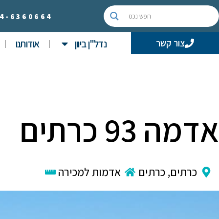
4-
6360664
נדל"ן ביוון
אודותנו
צור קשר
אדמה 93 כרתים
כרתים
,
כרתים
אדמות למכירה