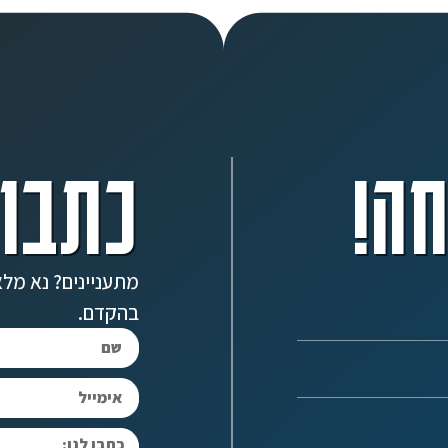
ה!
כתבו 
מתעניינים? נא מלא
בהקדם.