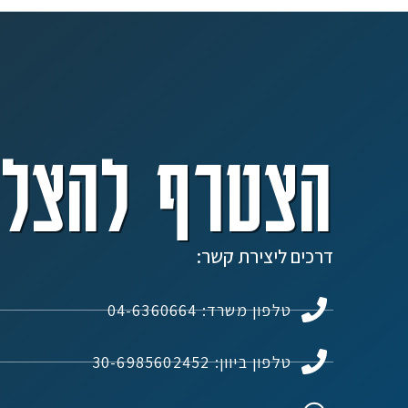
הצטרף להצלח
דרכים ליצירת קשר:
טלפון משרד: 04-6360664
טלפון ביוון: 30-6985602452