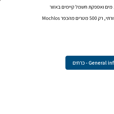
חלקת האדמה ממוקמת על חוף הים של כפר דייגים מסורתי, רק 500 מטרים מהכפר Mochlos
Gene - כרתים