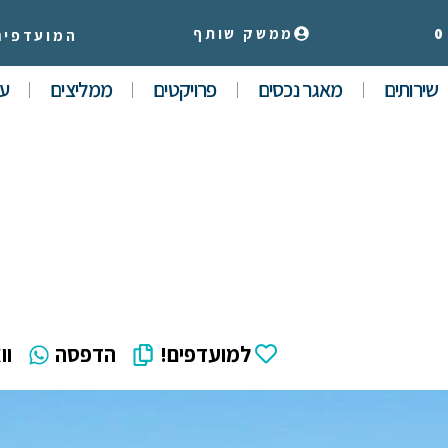
0
ממשק שותף
המועדפים
שירותים
מאגר נכסים
פרויקטים
ממליצים
עי
למועדפים!
הדפסה
וו