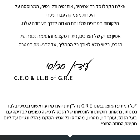
אצלנו תקבלו סקירה אמיתית, אותנטית ורלוונטית, המבוססת על
היכרות מעמיקה עם השטח.
הלקוחות המרוצים שלנו הם העדות לדרך העבודה שלנו.
אפיון מדויק של הצרכים, ניתוח מקצועי והתאמה נכונה של
הנכס, בליווי מלא לאורך כל התהליך, עד להגשמת המטרה.
C.E.O & LL.B of G.R.E
*כל המידע המוצג באתר G.R.E נדל"ן יווני הינו מידע ראשוני ובסיסי בלבד.
נכונותו, נראותו, חוקיותו ורלוונטיותו של הנכס לרכישה כפופים לבדיקה עם
בעל הנכס, עורך דין, נוטריון, מהנדס וכל אנשי המקצוע הרלוונטיים עד ליום
חתימת החוזה הסופי.