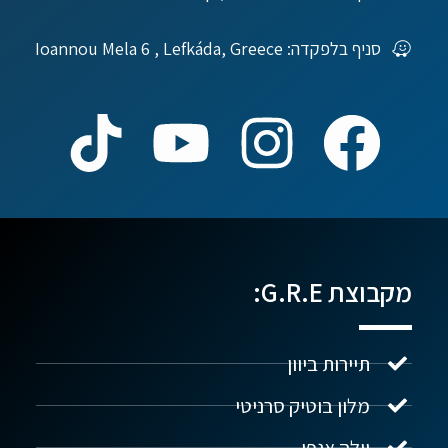
סניף בלפקדה: Ioannou Mela 6 , Lefkáda, Greece
מקבוצת G.R.E:
תיירות ביוון
מלון בוטיק סרניטי
וילה אגפי