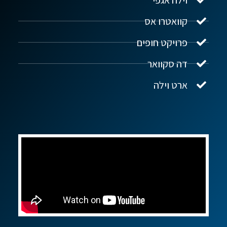
נדל"ן ביוון G.R.E
מקוון
קוואטרו אס
פרויקט חופים
שלום! איך אפשר לעזור?
דה סקוואר
ארט וילה