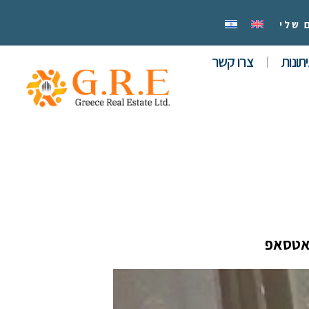
 שלי
תונות
צרו קשר
אטסאפ