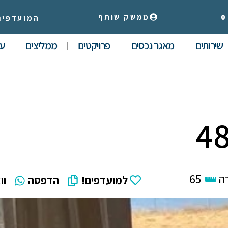
0
ממשק שותף
המועדפים
שירותים
מאגר נכסים
פרויקטים
ממליצים
עי
ה
65
למועדפים!
הדפסה
וו