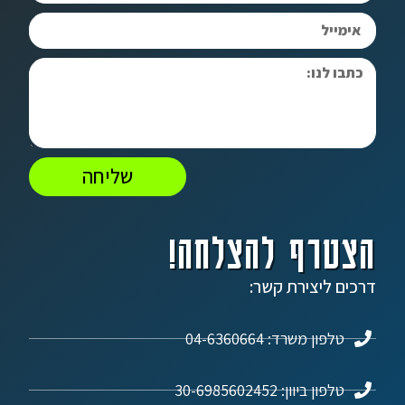
שליחה
הצטרף להצלחה!
דרכים ליצירת קשר:
טלפון משרד: 04-6360664
טלפון ביוון: 30-6985602452