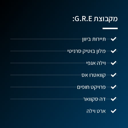
מקבוצת G.R.E:
תיירות ביוון
מלון בוטיק סרניטי
וילה אגפי
נדל"ן ביוון G.R.E
מקוון
קוואטרו אס
פרויקט חופים
שלום! איך אפשר לעזור?
דה סקוואר
ארט וילה