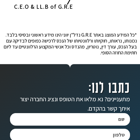
C.E.O & LL.B of G.R.E
*כל המידע המוצג באתר G.R.E נדל"ן יווני הינו מידע ראשוני ובסיסי בלבד.
נכונותו, נראותו, חוקיותו ורלוונטיותו של הנכס לרכישה כפופים לבדיקה עם
בעל הנכס, עורך דין, נוטריון, מהנדס וכל אנשי המקצוע הרלוונטיים עד ליום
חתימת החוזה הסופי.
כתבו לנו:
מתעניינים? נא מלאו את הטופס ונציג החברה יצור
איתך קשר בהקדם.