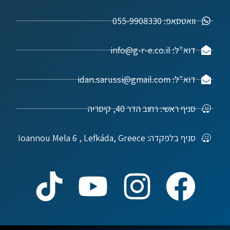
וואטסאפ: 055-9908330
דוא"ל: info@g-r-e.co.il
דוא"ל: idan.sarussi@gmail.com
סניף ראשי: רחוב הדר 40, קיסריה
סניף בלפקדה: Ioannou Mela 6 , Lefkáda, Greece