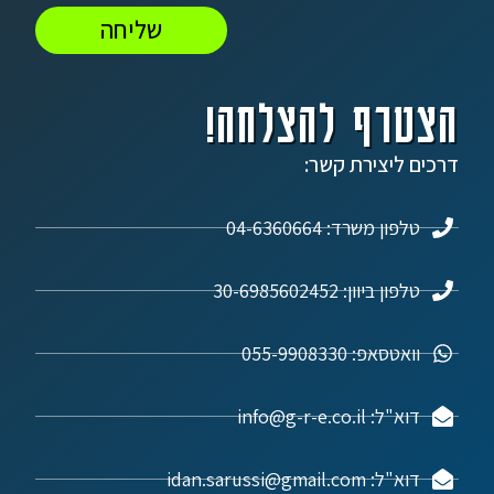
שליחה
הצטרף להצלחה!
דרכים ליצירת קשר:
טלפון משרד: 04-6360664
טלפון ביוון: 30-6985602452
וואטסאפ: 055-9908330
דוא"ל: info@g-r-e.co.il
דוא"ל: idan.sarussi@gmail.com