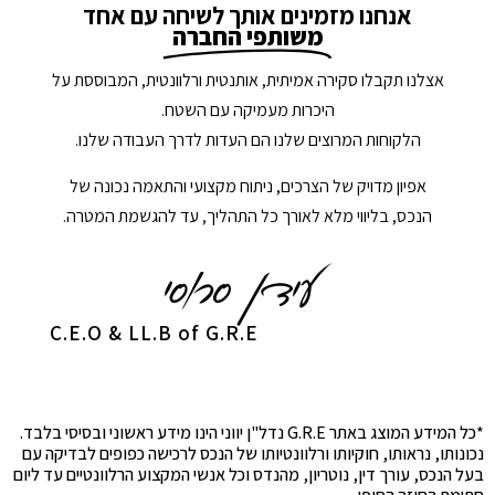
אנחנו מזמינים אותך לשיחה עם אחד
משותפי החברה
אצלנו תקבלו סקירה אמיתית, אותנטית ורלוונטית, המבוססת על
היכרות מעמיקה עם השטח.
הלקוחות המרוצים שלנו הם העדות לדרך העבודה שלנו.
אפיון מדויק של הצרכים, ניתוח מקצועי והתאמה נכונה של
הנכס, בליווי מלא לאורך כל התהליך, עד להגשמת המטרה.
C.E.O & LL.B of G.R.E
*כל המידע המוצג באתר G.R.E נדל"ן יווני הינו מידע ראשוני ובסיסי בלבד.
נכונותו, נראותו, חוקיותו ורלוונטיותו של הנכס לרכישה כפופים לבדיקה עם
בעל הנכס, עורך דין, נוטריון, מהנדס וכל אנשי המקצוע הרלוונטיים עד ליום