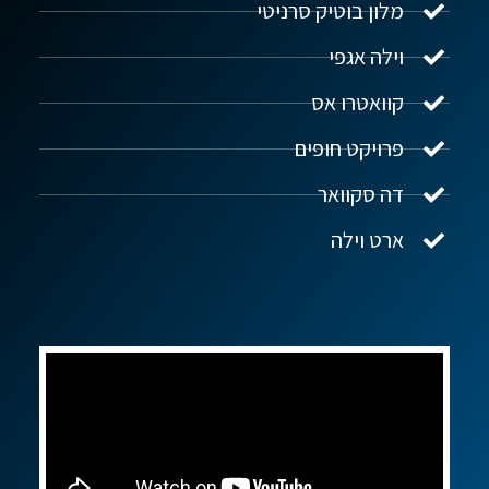
מלון בוטיק סרניטי
וילה אגפי
נדל"ן ביוון G.R.E
מקוון
קוואטרו אס
פרויקט חופים
שלום! איך אפשר לעזור?
דה סקוואר
ארט וילה