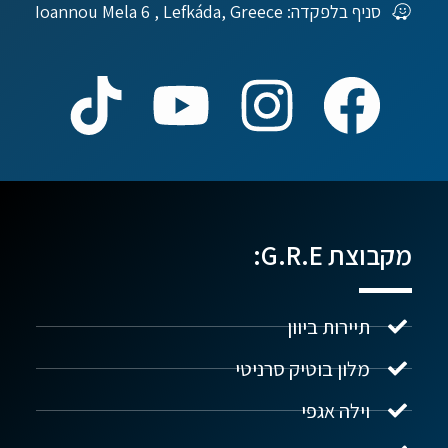
סניף בלפקדה: Ioannou Mela 6 , Lefkáda, Greece
מקבוצת G.R.E:
תיירות ביוון
מלון בוטיק סרניטי
וילה אגפי
נדל"ן ביוון G.R.E
מקוון