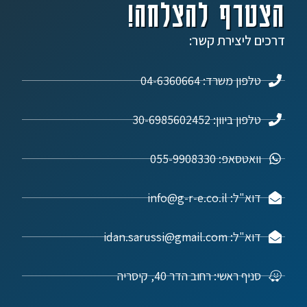
הצטרף להצלחה!
דרכים ליצירת קשר:
טלפון משרד: 04-6360664
טלפון ביוון: 30-6985602452
וואטסאפ: 055-9908330
דוא"ל: info@g-r-e.co.il
דוא"ל: idan.sarussi@gmail.com
סניף ראשי: רחוב הדר 40, קיסריה