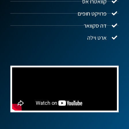
קוואטרו אס
פרויקט חופים
שלום! איך אפשר לעזור?
דה סקוואר
ארט וילה