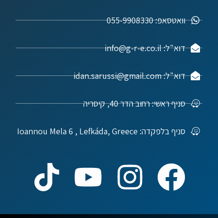
וואטסאפ: 055-9908330
דוא"ל: info@g-r-e.co.il
דוא"ל: idan.sarussi@gmail.com
סניף ראשי: רחוב הדר 40, קיסריה
סניף בלפקדה: Ioannou Mela 6 , Lefkáda, Greece