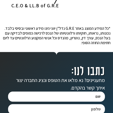
C.E.O & LL.B of G.R.E
*כל המידע המוצג באתר G.R.E נדל"ן יווני הינו מידע ראשוני ובסיסי בלבד.
נכונותו, נראותו, חוקיותו ורלוונטיותו של הנכס לרכישה כפופים לבדיקה עם
בעל הנכס, עורך דין, נוטריון, מהנדס וכל אנשי המקצוע הרלוונטיים עד ליום
חתימת החוזה הסופי.
כתבו לנו:
מתעניינים? נא מלאו את הטופס ונציג החברה יצור
איתך קשר בהקדם.