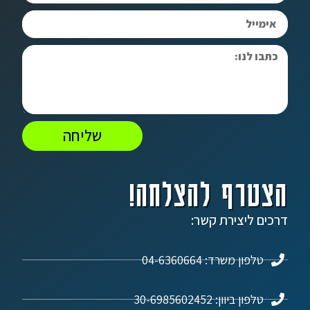
שליחה
הצטרף להצלחה!
דרכים ליצירת קשר:
טלפון משרד: 04-6360664
טלפון ביוון: 30-6985602452