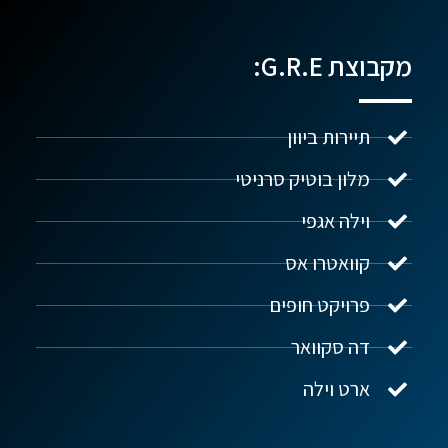
מקבוצת G.R.E:
תיירות ביוון
מלון בוטיק סרניטי
וילה אגפי
נדל"ן ביוון G.R.E
מקוון
קוואטרו אס
פרויקט חופים
שלום! איך אפשר לעזור?
דה סקוואר
ארט וילה