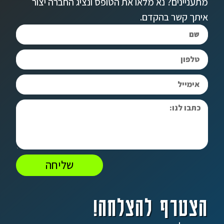
מתעניינים? נא מלאו את הטופס ונציג החברה יצור
איתך קשר בהקדם.
שליחה
הצטרף להצלחה!