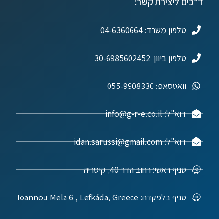
דרכים ליצירת קשר:
טלפון משרד: 04-6360664
טלפון ביוון: 30-6985602452
וואטסאפ: 055-9908330
דוא"ל: info@g-r-e.co.il
דוא"ל: idan.sarussi@gmail.com
סניף ראשי: רחוב הדר 40, קיסריה
סניף בלפקדה: Ioannou Mela 6 , Lefkáda, Greece