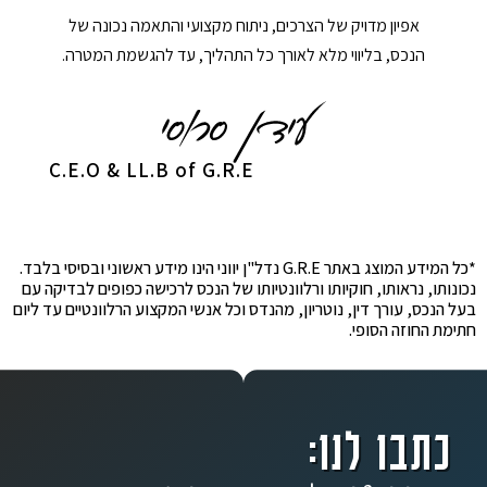
אפיון מדויק של הצרכים, ניתוח מקצועי והתאמה נכונה של
הנכס, בליווי מלא לאורך כל התהליך, עד להגשמת המטרה.
C.E.O & LL.B of G.R.E
*כל המידע המוצג באתר G.R.E נדל"ן יווני הינו מידע ראשוני ובסיסי בלבד.
נכונותו, נראותו, חוקיותו ורלוונטיותו של הנכס לרכישה כפופים לבדיקה עם
בעל הנכס, עורך דין, נוטריון, מהנדס וכל אנשי המקצוע הרלוונטיים עד ליום
חתימת החוזה הסופי.
כתבו לנו: