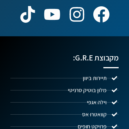
מקבוצת G.R.E:
תיירות ביוון
מלון בוטיק סרניטי
וילה אגפי
נדל"ן ביוון G.R.E
מקוון
קוואטרו אס
פרויקט חופים
שלום! איך אפשר לעזור?