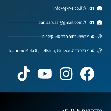
דוא"ל: info@g-r-e.co.il
דוא"ל: idan.sarussi@gmail.com
סניף ראשי: רחוב הדר 40, קיסריה
סניף בלפקדה: Ioannou Mela 6 , Lefkáda, Greece
מקבוצת G.R.E: