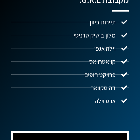
תיירות ביוון
מלון בוטיק סרניטי
וילה אגפי
נדל"ן ביוון G.R.E
מקוון
קוואטרו אס
פרויקט חופים
שלום! איך אפשר לעזור?
דה סקוואר
ארט וילה