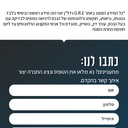
*כל המידע המוצג באתר G.R.E נדל"ן יווני הינו מידע ראשוני ובסיסי בלבד.
נכונותו, נראותו, חוקיותו ורלוונטיותו של הנכס לרכישה כפופים לבדיקה עם
בעל הנכס, עורך דין, נוטריון, מהנדס וכל אנשי המקצוע הרלוונטיים עד ליום
חתימת החוזה הסופי.
כתבו לנו:
מתעניינים? נא מלאו את הטופס ונציג החברה יצור
איתך קשר בהקדם.