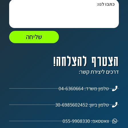
שליחה
הצטרף להצלחה!
דרכים ליצירת קשר:
טלפון משרד: 04-6360664
טלפון ביוון: 30-6985602452
וואטסאפ: 055-9908330