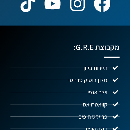
מקבוצת G.R.E:
תיירות ביוון
מלון בוטיק סרניטי
וילה אגפי
נדל"ן ביוון G.R.E
מקוון
קוואטרו אס
פרויקט חופים
שלום! איך אפשר לעזור?
דה סקוואר