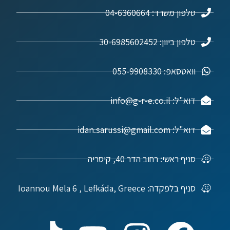
טלפון משרד: 04-6360664
טלפון ביוון: 30-6985602452
וואטסאפ: 055-9908330
דוא"ל: info@g-r-e.co.il
דוא"ל: idan.sarussi@gmail.com
סניף ראשי: רחוב הדר 40, קיסריה
סניף בלפקדה: Ioannou Mela 6 , Lefkáda, Greece