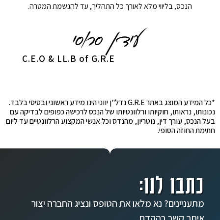
הנכס, בליווי מלא לאורך כל התהליך, עד להגשמת המטרה.
C.E.O & LL.B of G.R.E
*כל המידע המוצג באתר G.R.E נדל"ן יווני הינו מידע ראשוני ובסיסי בלבד.
נכונותו, נראותו, חוקיותו ורלוונטיותו של הנכס לרכישה כפופים לבדיקה עם
בעל הנכס, עורך דין, נוטריון, מהנדס וכל אנשי המקצוע הרלוונטיים עד ליום
חתימת החוזה הסופי.
כתבו לנו:
מתעניינים? נא מלאו את הטופס ונציג החברה יצור
איתך קשר בהקדם.