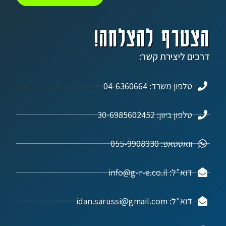
הצטרף להצלחה!
דרכים ליצירת קשר:
טלפון משרד: 04-6360664
טלפון ביוון: 30-6985602452
וואטסאפ: 055-9908330
דוא"ל: info@g-r-e.co.il
דוא"ל: idan.sarussi@gmail.com