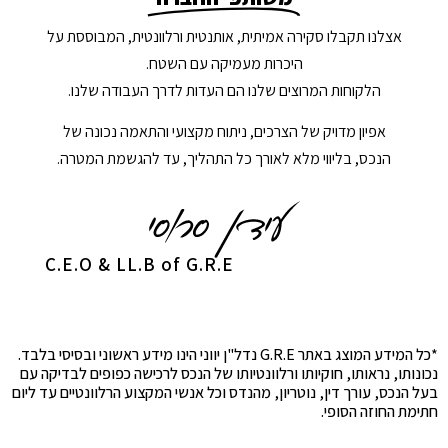
אצלנו תקבלו סקירה אמיתית, אותנטית ורלוונטית, המבוססת על
היכרות מעמיקה עם השטח.
הלקוחות המרוצים שלנו הם העדות לדרך העבודה שלנו.
אפיון מדויק של הצרכים, ניתוח מקצועי והתאמה נכונה של
הנכס, בליווי מלא לאורך כל התהליך, עד להגשמת המטרה.
C.E.O & LL.B of G.R.E
*כל המידע המוצג באתר G.R.E נדל"ן יווני הינו מידע ראשוני ובסיסי בלבד.
נכונותו, נראותו, חוקיותו ורלוונטיותו של הנכס לרכישה כפופים לבדיקה עם
בעל הנכס, עורך דין, נוטריון, מהנדס וכל אנשי המקצוע הרלוונטיים עד ליום
חתימת החוזה הסופי.