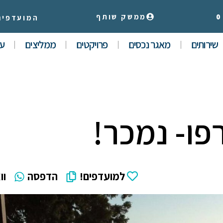
0
ממשק שותף
המועדפים
שירותים
מאגר נכסים
פרויקטים
ממליצים
עי
למועדפים!
הדפסה
וו