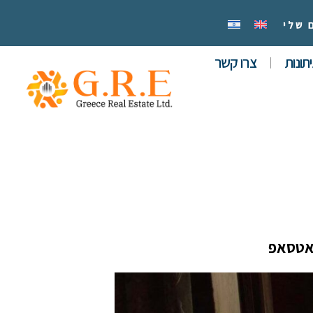
 שלי
תונות
צרו קשר
אטסאפ