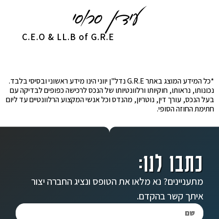
C.E.O & LL.B of G.R.E
*כל המידע המוצג באתר G.R.E נדל"ן יווני הינו מידע ראשוני ובסיסי בלבד.
נכונותו, נראותו, חוקיותו ורלוונטיותו של הנכס לרכישה כפופים לבדיקה עם
בעל הנכס, עורך דין, נוטריון, מהנדס וכל אנשי המקצוע הרלוונטיים עד ליום
חתימת החוזה הסופי.
כתבו לנו:
מתעניינים? נא מלאו את הטופס ונציג החברה יצור
איתך קשר בהקדם.