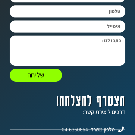
שליחה
הצטרף להצלחה!
דרכים ליצירת קשר:
טלפון משרד: 04-6360664