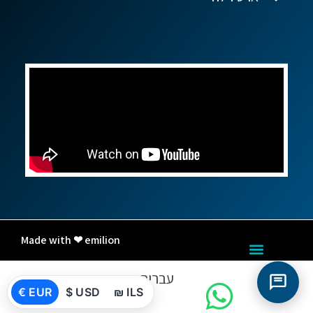
Made with ❤ emilion
עברית
€ EUR
$ USD
₪ ILS