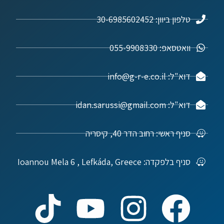
טלפון ביוון: 30-6985602452
וואטסאפ: 055-9908330
דוא"ל: info@g-r-e.co.il
דוא"ל: idan.sarussi@gmail.com
סניף ראשי: רחוב הדר 40, קיסריה
סניף בלפקדה: Ioannou Mela 6 , Lefkáda, Greece