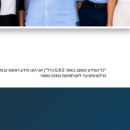
*כל המידע המוצג באתר G.R.E נדל"ן יוונ
הרלוונטיים עד ליום חתימת החוזה הסופי.