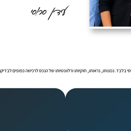
י הינו מידע ראשוני ובסיסי בלבד. נכונותו, נראותו, חוקיותו ורלוונטיותו של הנכס לרכישה כפ