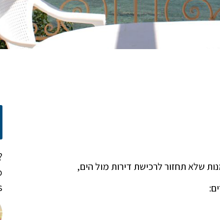
?
o
!
ם: