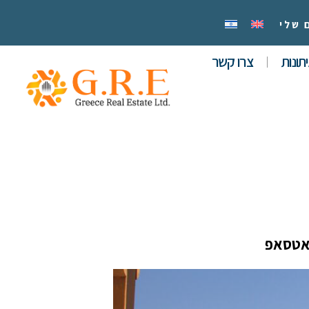
 שלי
תונות
צרו קשר
אטסאפ