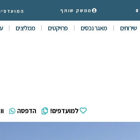
0
ממשק שותף
המועדפים
שירותים
מאגר נכסים
פרויקטים
ממליצים
עי
למועדפים!
הדפסה
וו