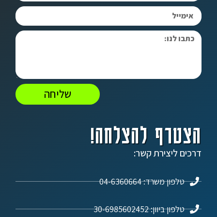
שליחה
הצטרף להצלחה!
דרכים ליצירת קשר:
טלפון משרד: 04-6360664
טלפון ביוון: 30-6985602452