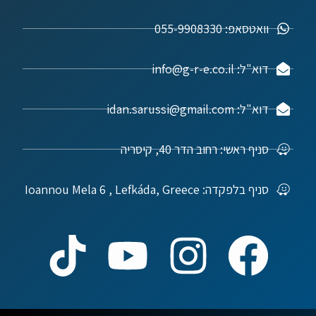
וואטסאפ: 055-9908330
דוא"ל: info@g-r-e.co.il
דוא"ל: idan.sarussi@gmail.com
סניף ראשי: רחוב הדר 40, קיסריה
סניף בלפקדה: Ioannou Mela 6 , Lefkáda, Greece