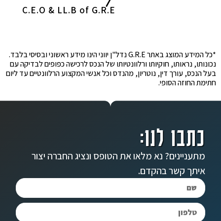
C.E.O & LL.B of G.R.E
*כל המידע המוצג באתר G.R.E נדל"ן יווני הינו מידע ראשוני ובסיסי בלבד.
נכונותו, נראותו, חוקיותו ורלוונטיותו של הנכס לרכישה כפופים לבדיקה עם
בעל הנכס, עורך דין, נוטריון, מהנדס וכל אנשי המקצוע הרלוונטיים עד ליום
חתימת החוזה הסופי.
כתבו לנו:
מתעניינים? נא מלאו את הטופס ונציג החברה יצור
איתך קשר בהקדם.