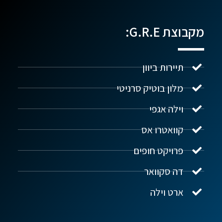
מקבוצת G.R.E:
תיירות ביוון
מלון בוטיק סרניטי
וילה אגפי
נדל"ן ביוון G.R.E
מקוון
קוואטרו אס
פרויקט חופים
שלום! איך אפשר לעזור?
דה סקוואר
ארט וילה