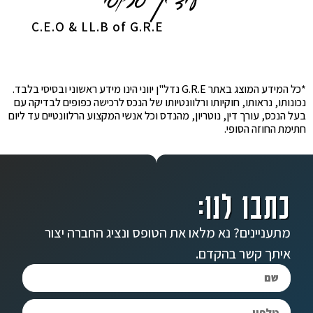
C.E.O & LL.B of G.R.E
*כל המידע המוצג באתר G.R.E נדל"ן יווני הינו מידע ראשוני ובסיסי בלבד.
נכונותו, נראותו, חוקיותו ורלוונטיותו של הנכס לרכישה כפופים לבדיקה עם
בעל הנכס, עורך דין, נוטריון, מהנדס וכל אנשי המקצוע הרלוונטיים עד ליום
חתימת החוזה הסופי.
כתבו לנו:
מתעניינים? נא מלאו את הטופס ונציג החברה יצור
איתך קשר בהקדם.