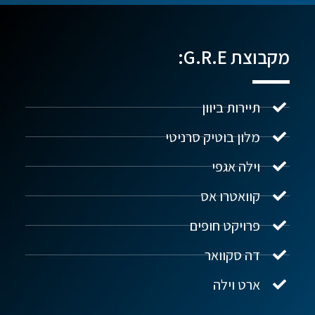
מקבוצת G.R.E:
תיירות ביוון
מלון בוטיק סרניטי
וילה אגפי
נדל"ן ביוון G.R.E
מקוון
קוואטרו אס
פרויקט חופים
שלום! איך אפשר לעזור?
דה סקוואר
ארט וילה