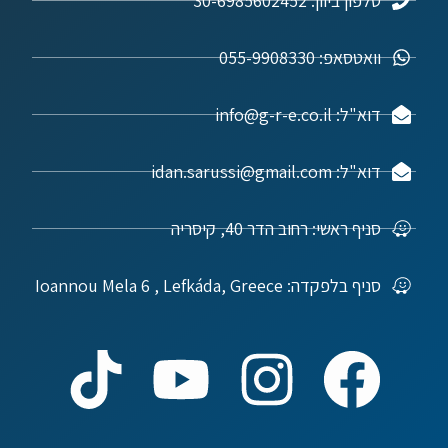
טלפון ביוון: 30-6985602452
וואטסאפ: 055-9908330
דוא"ל: info@g-r-e.co.il
דוא"ל: idan.sarussi@gmail.com
סניף ראשי: רחוב הדר 40, קיסריה
סניף בלפקדה: Ioannou Mela 6 , Lefkáda, Greece