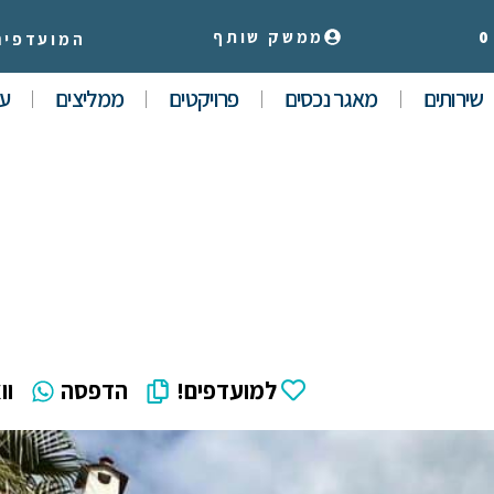
0
ממשק שותף
המועדפים
שירותים
מאגר נכסים
פרויקטים
ממליצים
עי
למועדפים!
הדפסה
וו