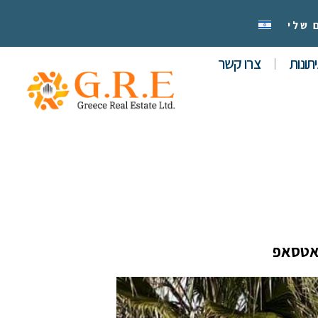
 שלי
תונות
צרו קשר
אטסאפ