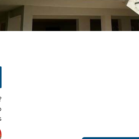
?
o
!