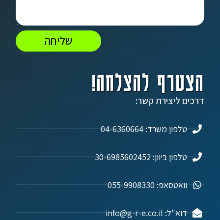
שליחה
הצטרף להצלחה!
דרכים ליצירת קשר:
טלפון משרד: 04-6360664
טלפון ביוון: 30-6985602452
וואטסאפ: 055-9908330
דוא"ל: info@g-r-e.co.il