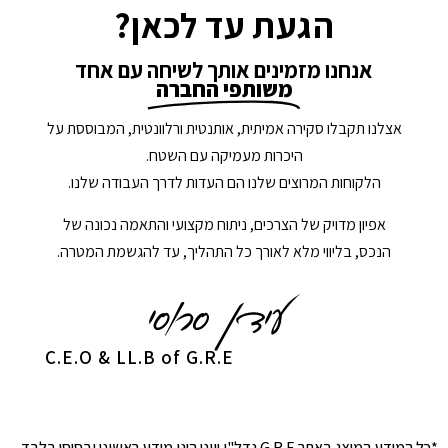
הגעת עד לכאן?
אנחנו מזמינים אותך לשיחה עם אחד
משותפי החברה
אצלנו תקבלו סקירה אמיתית, אותנטית ורלוונטית, המבוססת על
היכרות מעמיקה עם השטח.
הלקוחות המרוצים שלנו הם העדות לדרך העבודה שלנו.
אפיון מדויק של הצרכים, ניתוח מקצועי והתאמה נכונה של
הנכס, בליווי מלא לאורך כל התהליך, עד להגשמת המטרה.
C.E.O & LL.B of G.R.E
*כל המידע המוצג באתר G.R.E נדל"ן יווני הינו מידע ראשוני ובסיסי בלבד.