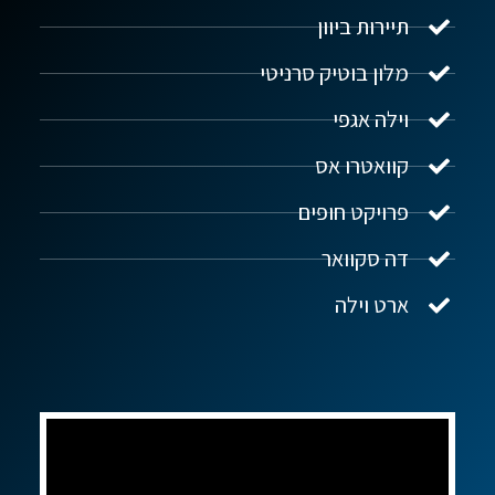
תיירות ביוון
מלון בוטיק סרניטי
וילה אגפי
נדל"ן ביוון G.R.E
מקוון
קוואטרו אס
פרויקט חופים
שלום! איך אפשר לעזור?
דה סקוואר
ארט וילה