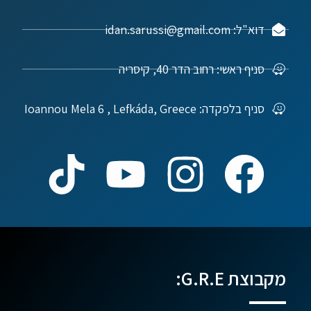
דוא"ל: idan.sarussi@gmail.com
סניף ראשי: רחוב הדר 40, קיסריה
סניף בלפקדה: Ioannou Mela 6 , Lefkáda, Greece
מקבוצת G.R.E: