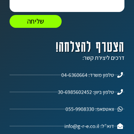
שליחה
הצטרף להצלחה!
דרכים ליצירת קשר:
טלפון משרד: 04-6360664
טלפון ביוון: 30-6985602452
וואטסאפ: 055-9908330
דוא"ל: info@g-r-e.co.il