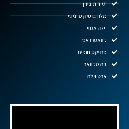
תיירות ביוון
מלון בוטיק סרניטי
וילה אגפי
נדל"ן ביוון G.R.E
מקוון
קוואטרו אס
פרויקט חופים
שלום! איך אפשר לעזור?
דה סקוואר
ארט וילה