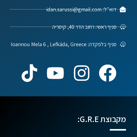
דוא"ל: idan.sarussi@gmail.com
סניף ראשי: רחוב הדר 40, קיסריה
סניף בלפקדה: Ioannou Mela 6 , Lefkáda, Greece
מקבוצת G.R.E: