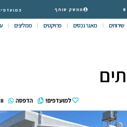
0
ממשק שותף
המועדפים
שירותים
מאגר נכסים
פרויקטים
ממליצים
עי
למועדפים!
הדפסה
וו