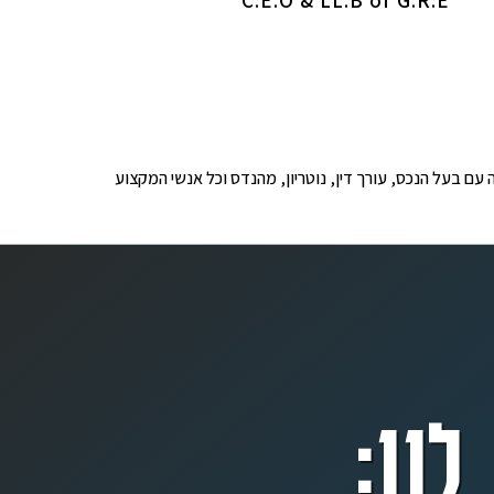
C.E.O & LL.B of G.R.E
ופים לבדיקה עם בעל הנכס, עורך דין, נוטריון, מהנדס וכל אנשי המקצוע
לנו: