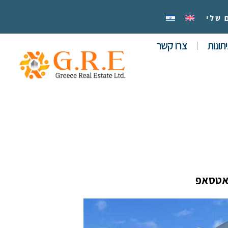
 שלי
תונות
צרו קשר
אטסאפ