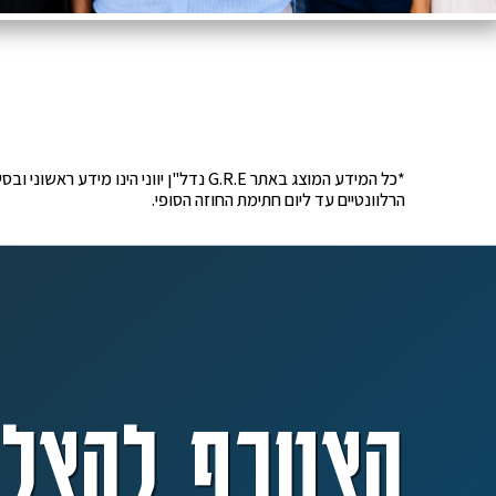
*כל המידע המוצג באתר G.R.E נדל"ן יוונ
הרלוונטיים עד ליום חתימת החוזה הסופי.
הצטרף להצלח