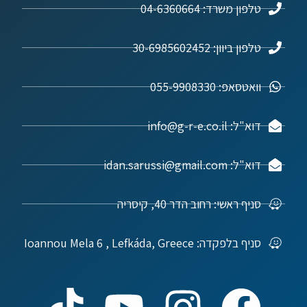
טלפון משרד: 04-6360664
טלפון ביוון: 30-6985602452
וואטסאפ: 055-9908330
דוא"ל: info@g-r-e.co.il
דוא"ל: idan.sarussi@gmail.com
סניף ראשי: רחוב הדר 40, קיסריה
סניף בלפקדה: Ioannou Mela 6 , Lefkáda, Greece