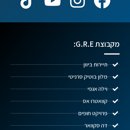
מקבוצת G.R.E:
תיירות ביוון
מלון בוטיק סרניטי
וילה אגפי
נדל"ן ביוון G.R.E
מקוון
קוואטרו אס
פרויקט חופים
שלום! איך אפשר לעזור?
דה סקוואר