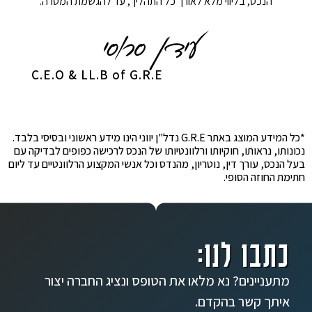
הנכס, בליווי מלא לאורך כל התהליך, עד להגשמת המטרה.
C.E.O & LL.B of G.R.E
*כל המידע המוצג באתר G.R.E נדל"ן יווני הינו מידע ראשוני ובסיסי בלבד.
נכונותו, נראותו, חוקיותו ורלוונטיותו של הנכס לרכישה כפופים לבדיקה עם
בעל הנכס, עורך דין, נוטריון, מהנדס וכל אנשי המקצוע הרלוונטיים עד ליום
חתימת החוזה הסופי.
כתבו לנו:
מתעניינים? נא מלאו את הטופס ונציג החברה יצור
איתך קשר בהקדם.