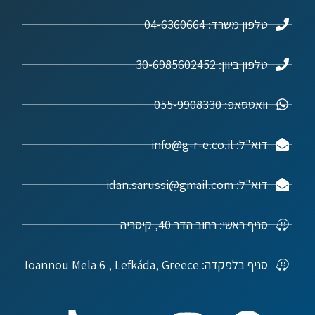
טלפון משרד: 04-6360664
טלפון ביוון: 30-6985602452
וואטסאפ: 055-9908330
דוא"ל: info@g-r-e.co.il
דוא"ל: idan.sarussi@gmail.com
סניף ראשי: רחוב הדר 40, קיסריה
סניף בלפקדה: Ioannou Mela 6 , Lefkáda, Greece