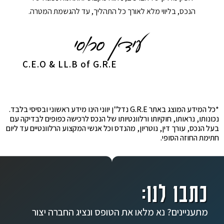
הנכס, בליווי מלא לאורך כל התהליך, עד להגשמת המטרה.
C.E.O & LL.B of G.R.E
*כל המידע המוצג באתר G.R.E נדל"ן יווני הינו מידע ראשוני ובסיסי בלבד.
נכונותו, נראותו, חוקיותו ורלוונטיותו של הנכס לרכישה כפופים לבדיקה עם
בעל הנכס, עורך דין, נוטריון, מהנדס וכל אנשי המקצוע הרלוונטיים עד ליום
חתימת החוזה הסופי.
כתבו לנו:
מתעניינים? נא מלאו את הטופס ונציג החברה יצור