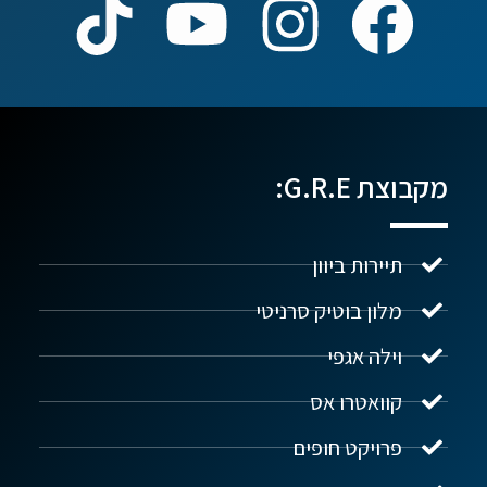
מקבוצת G.R.E:
תיירות ביוון
מלון בוטיק סרניטי
וילה אגפי
נדל"ן ביוון G.R.E
מקוון
קוואטרו אס
פרויקט חופים
שלום! איך אפשר לעזור?