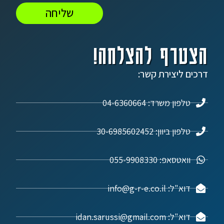
שליחה
הצטרף להצלחה!
דרכים ליצירת קשר:
טלפון משרד: 04-6360664
טלפון ביוון: 30-6985602452
וואטסאפ: 055-9908330
דוא"ל: info@g-r-e.co.il
דוא"ל: idan.sarussi@gmail.com