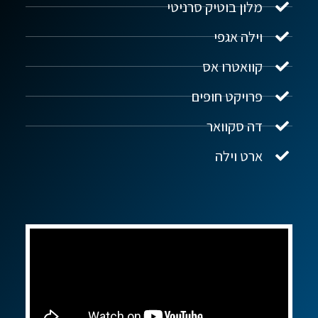
מלון בוטיק סרניטי
וילה אגפי
נדל"ן ביוון G.R.E
מקוון
קוואטרו אס
פרויקט חופים
שלום! איך אפשר לעזור?
דה סקוואר
ארט וילה