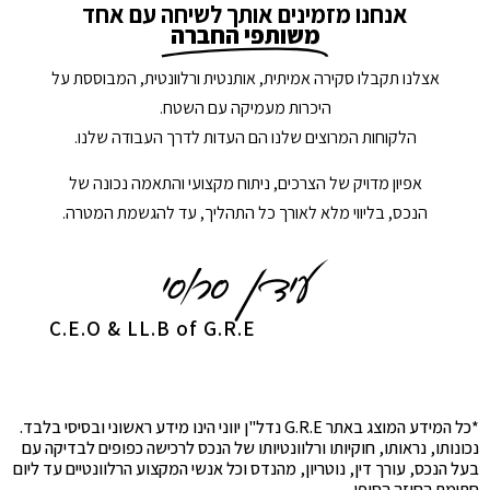
אנחנו מזמינים אותך לשיחה עם אחד
משותפי החברה
אצלנו תקבלו סקירה אמיתית, אותנטית ורלוונטית, המבוססת על
היכרות מעמיקה עם השטח.
הלקוחות המרוצים שלנו הם העדות לדרך העבודה שלנו.
אפיון מדויק של הצרכים, ניתוח מקצועי והתאמה נכונה של
הנכס, בליווי מלא לאורך כל התהליך, עד להגשמת המטרה.
C.E.O & LL.B of G.R.E
*כל המידע המוצג באתר G.R.E נדל"ן יווני הינו מידע ראשוני ובסיסי בלבד.
נכונותו, נראותו, חוקיותו ורלוונטיותו של הנכס לרכישה כפופים לבדיקה עם
בעל הנכס, עורך דין, נוטריון, מהנדס וכל אנשי המקצוע הרלוונטיים עד ליום
חתימת החוזה הסופי.