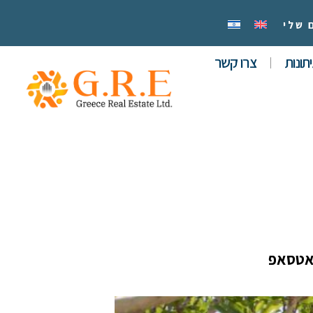
 שלי
תונות
צרו קשר
אטסאפ