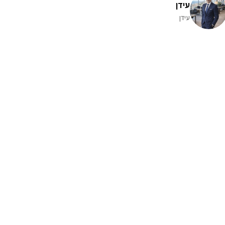
עידן
עידן