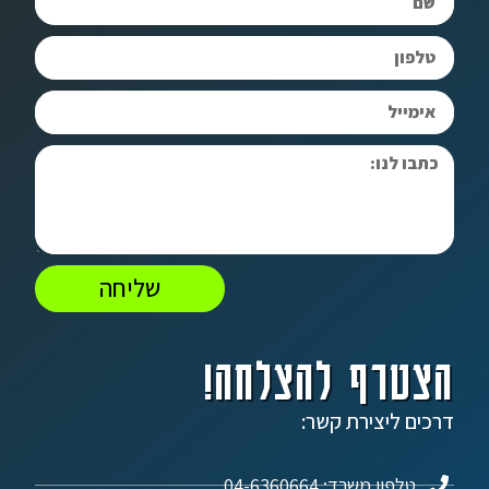
שליחה
הצטרף להצלחה!
דרכים ליצירת קשר:
טלפון משרד: 04-6360664