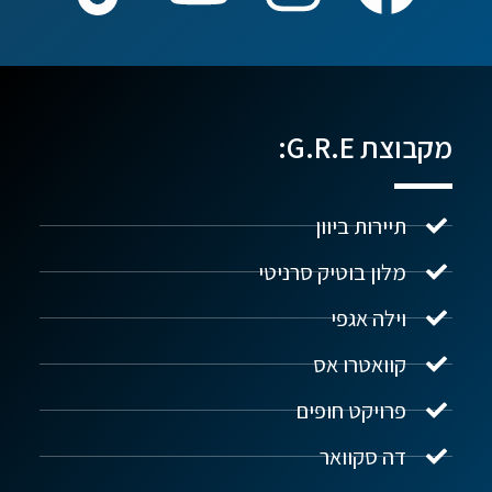
מקבוצת G.R.E:
תיירות ביוון
מלון בוטיק סרניטי
וילה אגפי
נדל"ן ביוון G.R.E
מקוון
קוואטרו אס
פרויקט חופים
שלום! איך אפשר לעזור?
דה סקוואר