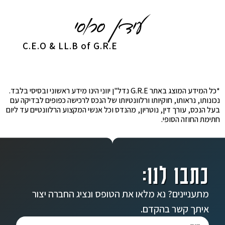
C.E.O & LL.B of G.R.E
*כל המידע המוצג באתר G.R.E נדל"ן יווני הינו מידע ראשוני ובסיסי בלבד.
נכונותו, נראותו, חוקיותו ורלוונטיותו של הנכס לרכישה כפופים לבדיקה עם
בעל הנכס, עורך דין, נוטריון, מהנדס וכל אנשי המקצוע הרלוונטיים עד ליום
חתימת החוזה הסופי.
כתבו לנו:
מתעניינים? נא מלאו את הטופס ונציג החברה יצור
איתך קשר בהקדם.