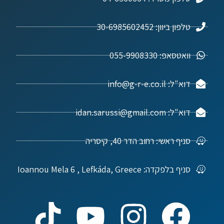
טלפון ביוון: 30-6985602452
וואטסאפ: 055-9908330
דוא"ל: info@g-r-e.co.il
דוא"ל: idan.sarussi@gmail.com
סניף ראשי: רחוב הדר 40, קיסריה
סניף בלפקדה: Ioannou Mela 6 , Lefkáda, Greece