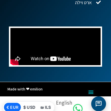
ארט וילה
Made with ❤ emilion
English
עברית
€ EUR
$ USD
₪ ILS