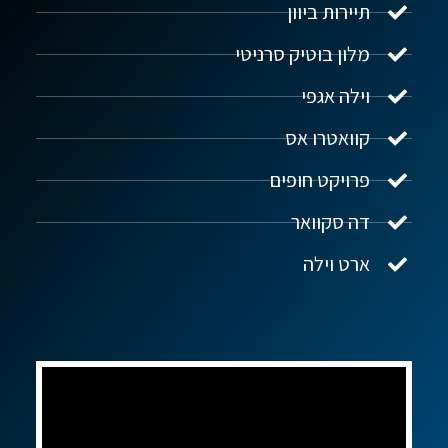
תיירות ביוון
מלון בוטיק סרניטי
וילה אגפי
נדל"ן ביוון G.R.E
מקוון
קוואטרו אס
פרויקט חופים
שלום! איך אפשר לעזור?
דה סקוואר
ארט וילה