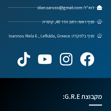
דוא"ל: idan.sarussi@gmail.com
סניף ראשי: רחוב הדר 40, קיסריה
סניף בלפקדה: Ioannou Mela 6 , Lefkáda, Greece
מקבוצת G.R.E: