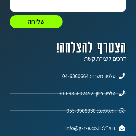
שליחה
הצטרף להצלחה!
דרכים ליצירת קשר:
טלפון משרד: 04-6360664
טלפון ביוון: 30-6985602452
וואטסאפ: 055-9908330
דוא"ל: info@g-r-e.co.il