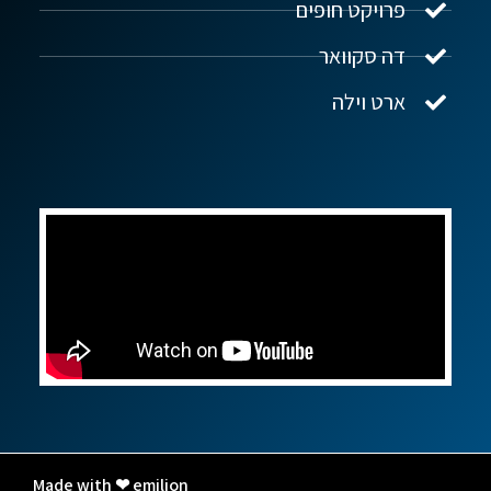
פרויקט חופים
שלום! איך אפשר לעזור?
דה סקוואר
ארט וילה
Made with ❤ emilion