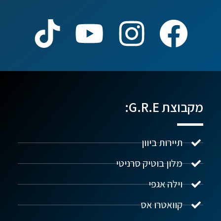
מקבוצת G.R.E:
תיירות ביוון
מלון בוטיק סרניטי
וילה אגפי
נדל"ן ביוון G.R.E
מקוון
קוואטרו אס