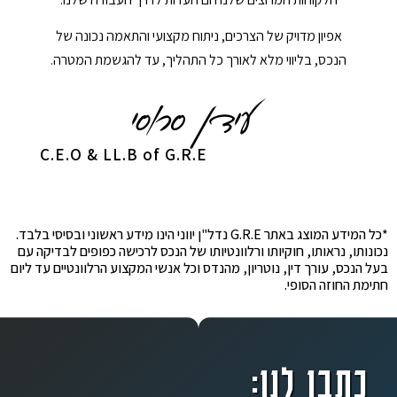
אפיון מדויק של הצרכים, ניתוח מקצועי והתאמה נכונה של
הנכס, בליווי מלא לאורך כל התהליך, עד להגשמת המטרה.
C.E.O & LL.B of G.R.E
*כל המידע המוצג באתר G.R.E נדל"ן יווני הינו מידע ראשוני ובסיסי בלבד.
נכונותו, נראותו, חוקיותו ורלוונטיותו של הנכס לרכישה כפופים לבדיקה עם
בעל הנכס, עורך דין, נוטריון, מהנדס וכל אנשי המקצוע הרלוונטיים עד ליום
חתימת החוזה הסופי.
כתבו לנו: