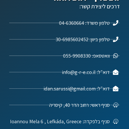
דרכים ליצירת קשר:
טלפון משרד: 04-6360664
טלפון ביוון: 30-6985602452
וואטסאפ: 055-9908330
דוא"ל: info@g-r-e.co.il
דוא"ל: idan.sarussi@gmail.com
סניף ראשי: רחוב הדר 40, קיסריה
סניף בלפקדה: Ioannou Mela 6 , Lefkáda, Greece