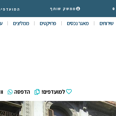
0
ממשק שותף
המועדפים
שירותים
מאגר נכסים
פרויקטים
ממליצים
עי
למועדפים!
הדפסה
וו