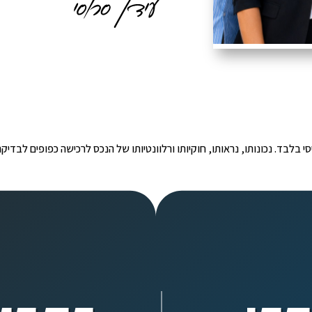
י הינו מידע ראשוני ובסיסי בלבד. נכונותו, נראותו, חוקיותו ורלוונטיותו של הנכס לרכישה כפ