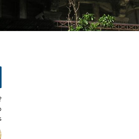
?
o
!