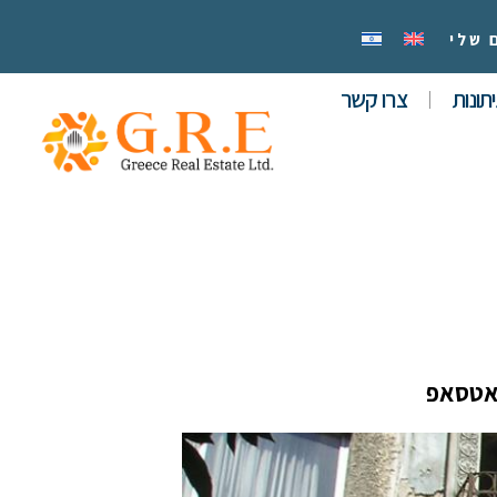
 שלי
תונות
צרו קשר
אטסאפ