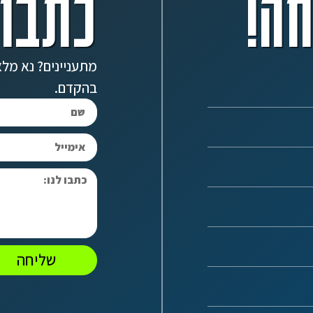
ה!
כתבו 
מתעניינים? נא מלא
בהקדם.
שליחה