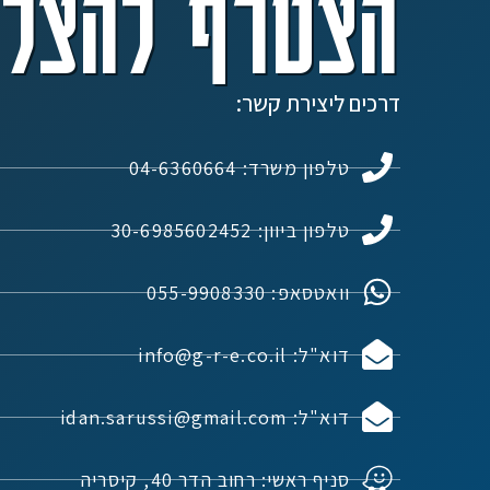
הצטרף להצלח
דרכים ליצירת קשר:
טלפון משרד: 04-6360664
טלפון ביוון: 30-6985602452
וואטסאפ: 055-9908330
דוא"ל: info@g-r-e.co.il
דוא"ל: idan.sarussi@gmail.com
סניף ראשי: רחוב הדר 40, קיסריה