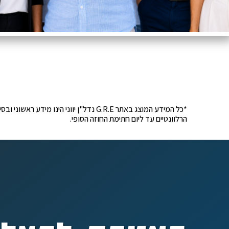
*כל המידע המוצג באתר G.R.E נדל"ן יוונ
הרלוונטיים עד ליום חתימת החוזה הסופי.