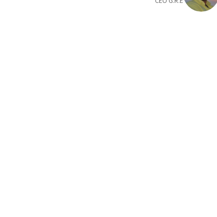
CEO G.R.E