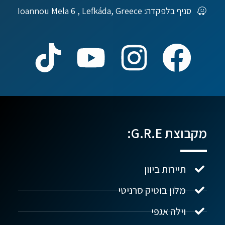
סניף בלפקדה: Ioannou Mela 6 , Lefkáda, Greece
מקבוצת G.R.E:
תיירות ביוון
מלון בוטיק סרניטי
וילה אגפי
נדל"ן ביוון G.R.E
מקוון