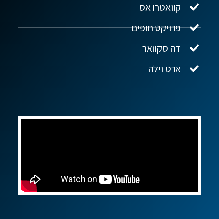
קוואטרו אס
פרויקט חופים
שלום! איך אפשר לעזור?
דה סקוואר
ארט וילה