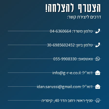
הצטרף להצלחה!
דרכים ליצירת קשר:
טלפון משרד: 04-6360664
טלפון ביוון: 30-6985602452
וואטסאפ: 055-9908330
דוא"ל: info@g-r-e.co.il
דוא"ל: idan.sarussi@gmail.com
סניף ראשי: רחוב הדר 40, קיסריה