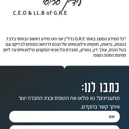
C.E.O & LL.B of G.R.E
*כל המידע המוצג באתר G.R.E נדל"ן יווני הינו מידע ראשוני ובסיסי בלבד.
נכונותו, נראותו, חוקיותו ורלוונטיותו של הנכס לרכישה כפופים לבדיקה עם
בעל הנכס, עורך דין, נוטריון, מהנדס וכל אנשי המקצוע הרלוונטיים עד ליום
חתימת החוזה הסופי.
כתבו לנו:
מתעניינים? נא מלאו את הטופס ונציג החברה יצור
איתך קשר בהקדם.