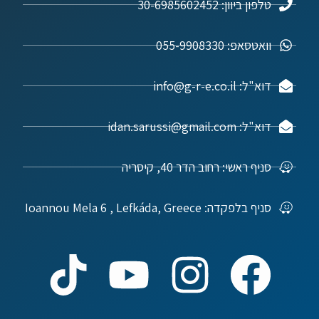
טלפון ביוון: 30-6985602452
וואטסאפ: 055-9908330
דוא"ל: info@g-r-e.co.il
דוא"ל: idan.sarussi@gmail.com
סניף ראשי: רחוב הדר 40, קיסריה
סניף בלפקדה: Ioannou Mela 6 , Lefkáda, Greece