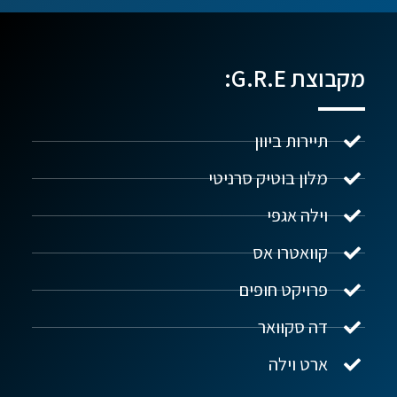
מקבוצת G.R.E:
תיירות ביוון
מלון בוטיק סרניטי
וילה אגפי
נדל"ן ביוון G.R.E
מקוון
קוואטרו אס
פרויקט חופים
שלום! איך אפשר לעזור?
דה סקוואר
ארט וילה