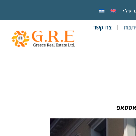
 שלי
תונות
צרו קשר
אטסאפ