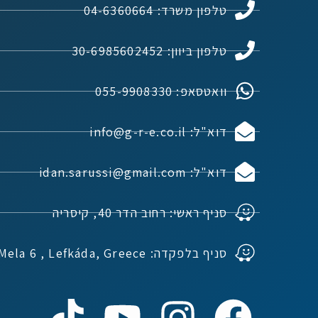
טלפון משרד: 04-6360664
טלפון ביוון: 30-6985602452
וואטסאפ: 055-9908330
דוא"ל: info@g-r-e.co.il
דוא"ל: idan.sarussi@gmail.com
סניף ראשי: רחוב הדר 40, קיסריה
סניף בלפקדה: Ioannou Mela 6 , Lefkáda, Greece