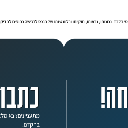
י הינו מידע ראשוני ובסיסי בלבד. נכונותו, נראותו, חוקיותו ורלוונטיותו של הנכס לרכישה כפ
ה!
כתבו 
מתעניינים? נא מלא
בהקדם.