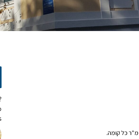
?
o
!