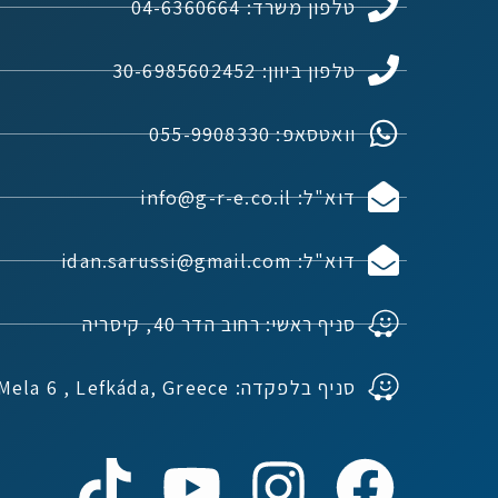
טלפון משרד: 04-6360664
טלפון ביוון: 30-6985602452
וואטסאפ: 055-9908330
דוא"ל: info@g-r-e.co.il
דוא"ל: idan.sarussi@gmail.com
סניף ראשי: רחוב הדר 40, קיסריה
סניף בלפקדה: Ioannou Mela 6 , Lefkáda, Greece