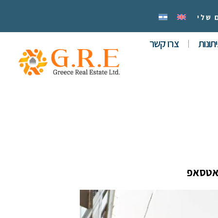
 שלי
תונות
צרו קשר
אטסאפ