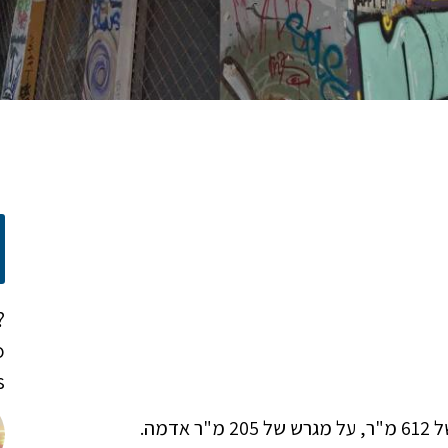
?
o
!