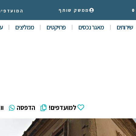
0
ממשק שותף
המועדפים
שירותים
מאגר נכסים
פרויקטים
ממליצים
עי
למועדפים!
הדפסה
וו