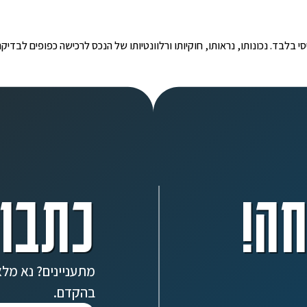
י הינו מידע ראשוני ובסיסי בלבד. נכונותו, נראותו, חוקיותו ורלוונטיותו של הנכס לרכישה כפ
ה!
כתבו 
מתעניינים? נא מלא
בהקדם.