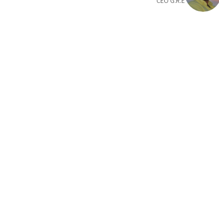
CEO G.R.E