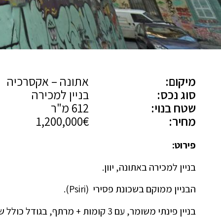
מיקום:
אתונה – אקסרכיה
סוג נכס:
בניין למכירה
שטח בנוי:
612 מ"ר
מחיר:
1,200,000€
פירוט:
בניין למכירה באתונה, יוון.
הבניין ממוקם בשכונת פסירי (Psiri).
בניין פינתי משומר, עם 3 קומות + מרתף, בגודל כולל של 612 מ"ר, על מגרש של 205 מ"ר אדמה.