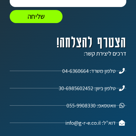
שליחה
הצטרף להצלחה!
דרכים ליצירת קשר:
טלפון משרד: 04-6360664
טלפון ביוון: 30-6985602452
וואטסאפ: 055-9908330
דוא"ל: info@g-r-e.co.il