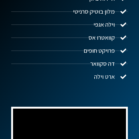
מלון בוטיק סרניטי
וילה אגפי
נדל"ן ביוון G.R.E
מקוון
קוואטרו אס
פרויקט חופים
שלום! איך אפשר לעזור?
דה סקוואר
ארט וילה