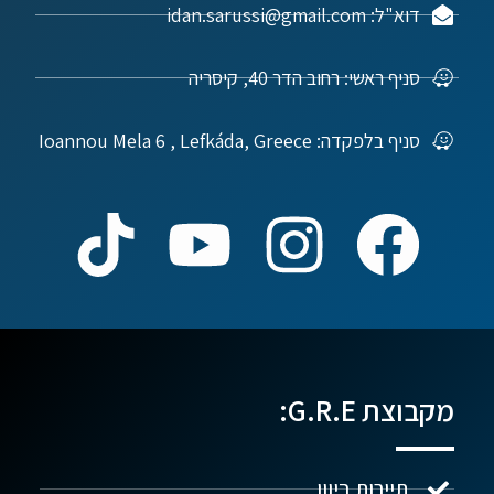
דוא"ל: idan.sarussi@gmail.com
סניף ראשי: רחוב הדר 40, קיסריה
סניף בלפקדה: Ioannou Mela 6 , Lefkáda, Greece
מקבוצת G.R.E:
תיירות ביוון