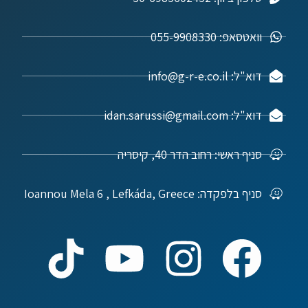
וואטסאפ: 055-9908330
דוא"ל: info@g-r-e.co.il
דוא"ל: idan.sarussi@gmail.com
סניף ראשי: רחוב הדר 40, קיסריה
סניף בלפקדה: Ioannou Mela 6 , Lefkáda, Greece