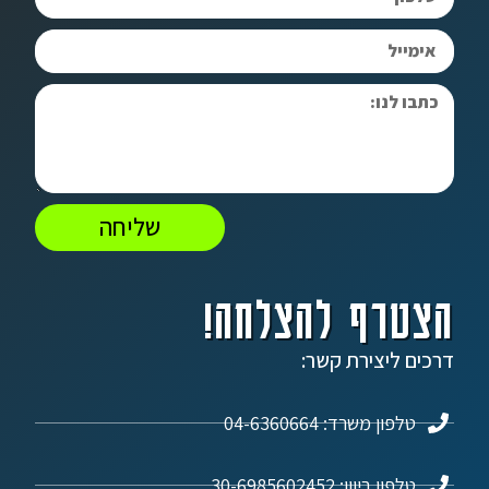
שליחה
הצטרף להצלחה!
דרכים ליצירת קשר:
טלפון משרד: 04-6360664
טלפון ביוון: 30-6985602452