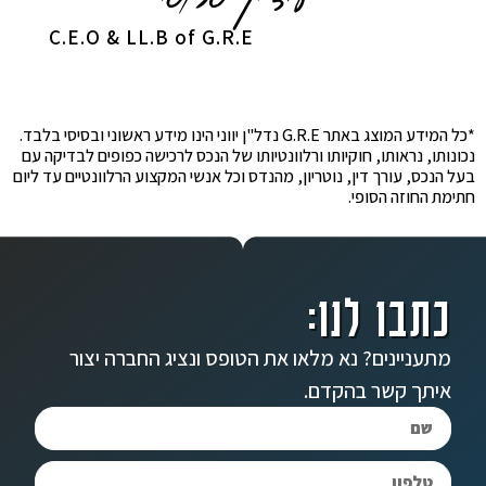
C.E.O & LL.B of G.R.E
*כל המידע המוצג באתר G.R.E נדל"ן יווני הינו מידע ראשוני ובסיסי בלבד.
נכונותו, נראותו, חוקיותו ורלוונטיותו של הנכס לרכישה כפופים לבדיקה עם
בעל הנכס, עורך דין, נוטריון, מהנדס וכל אנשי המקצוע הרלוונטיים עד ליום
חתימת החוזה הסופי.
כתבו לנו:
מתעניינים? נא מלאו את הטופס ונציג החברה יצור
איתך קשר בהקדם.