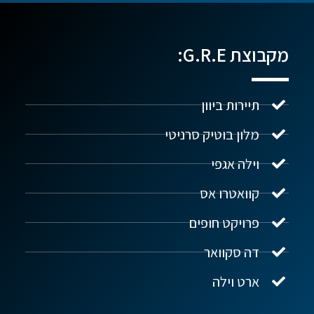
מקבוצת G.R.E:
תיירות ביוון
מלון בוטיק סרניטי
וילה אגפי
נדל"ן ביוון G.R.E
מקוון
קוואטרו אס
פרויקט חופים
שלום! איך אפשר לעזור?
דה סקוואר
ארט וילה