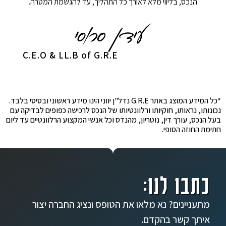
הנכס, בליווי מלא לאורך כל התהליך, עד להגשמת המטרה.
C.E.O & LL.B of G.R.E
*כל המידע המוצג באתר G.R.E נדל"ן יווני הינו מידע ראשוני ובסיסי בלבד.
נכונותו, נראותו, חוקיותו ורלוונטיותו של הנכס לרכישה כפופים לבדיקה עם
בעל הנכס, עורך דין, נוטריון, מהנדס וכל אנשי המקצוע הרלוונטיים עד ליום
חתימת החוזה הסופי.
כתבו לנו:
מתעניינים? נא מלאו את הטופס ונציג החברה יצור
איתך קשר בהקדם.