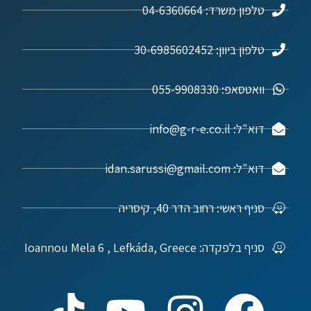
טלפון משרד: 04-6360664
טלפון ביוון: 30-6985602452
וואטסאפ: 055-9908330
דוא"ל: info@g-r-e.co.il
דוא"ל: idan.sarussi@gmail.com
סניף ראשי: רחוב הדר 40, קיסריה
סניף בלפקדה: Ioannou Mela 6 , Lefkáda, Greece