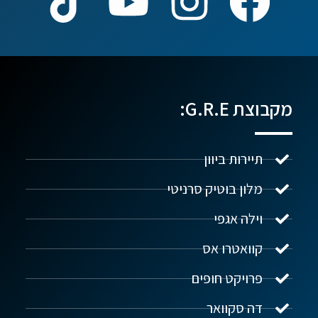
מקבוצת G.R.E:
תיירות ביוון
מלון בוטיק סרניטי
וילה אגפי
נדל"ן ביוון G.R.E
מקוון
קוואטרו אס
פרויקט חופים
שלום! איך אפשר לעזור?
דה סקוואר