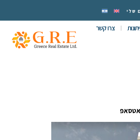
 שלי
תונות
צרו קשר
אטסאפ