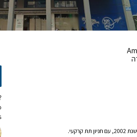
ה
?
o
!