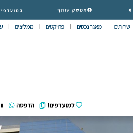
0
ממשק שותף
המועדפים
שירותים
מאגר נכסים
פרויקטים
ממליצים
עי
למועדפים!
הדפסה
וו