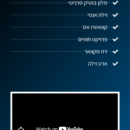
מלון בוטיק סרניטי
וילה אגפי
נדל"ן ביוון G.R.E
מקוון
קוואטרו אס
פרויקט חופים
שלום! איך אפשר לעזור?
דה סקוואר
ארט וילה