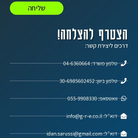
שליחה
הצטרף להצלחה!
דרכים ליצירת קשר:
טלפון משרד: 04-6360664
טלפון ביוון: 30-6985602452
וואטסאפ: 055-9908330
דוא"ל: info@g-r-e.co.il
דוא"ל: idan.sarussi@gmail.com