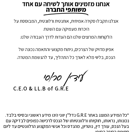
אנחנו מזמינים אותך לשיחה עם אחד
משותפי החברה
אצלנו תקבלו סקירה אמיתית, אותנטית ורלוונטית, המבוססת על
היכרות מעמיקה עם השטח.
הלקוחות המרוצים שלנו הם העדות לדרך העבודה שלנו.
אפיון מדויק של הצרכים, ניתוח מקצועי והתאמה נכונה של
הנכס, בליווי מלא לאורך כל התהליך, עד להגשמת המטרה.
C.E.O & LL.B of G.R.E
*כל המידע המוצג באתר G.R.E נדל"ן יווני הינו מידע ראשוני ובסיסי בלבד.
נכונותו, נראותו, חוקיותו ורלוונטיותו של הנכס לרכישה כפופים לבדיקה עם
בעל הנכס, עורך דין, נוטריון, מהנדס וכל אנשי המקצוע הרלוונטיים עד ליום
חתימת החוזה הסופי.