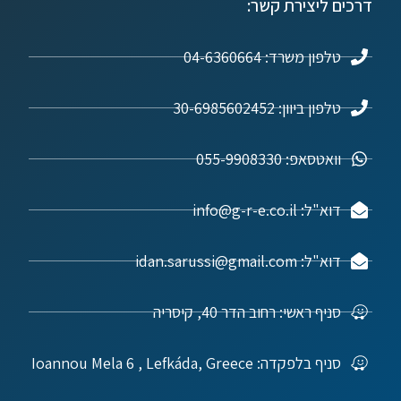
דרכים ליצירת קשר:
טלפון משרד: 04-6360664
טלפון ביוון: 30-6985602452
וואטסאפ: 055-9908330
דוא"ל: info@g-r-e.co.il
דוא"ל: idan.sarussi@gmail.com
סניף ראשי: רחוב הדר 40, קיסריה
סניף בלפקדה: Ioannou Mela 6 , Lefkáda, Greece