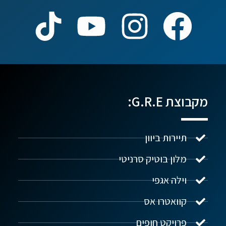
מקבוצת G.R.E:
תיירות ביוון
מלון בוטיק סרניטי
וילה אגפי
נדל"ן ביוון G.R.E
מקוון
קוואטרו אס
פרויקט חופים
שלום! איך אפשר לעזור?