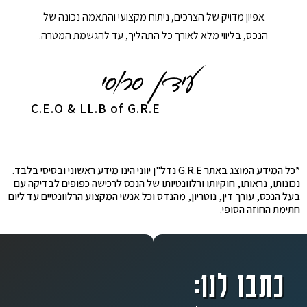
אפיון מדויק של הצרכים, ניתוח מקצועי והתאמה נכונה של
הנכס, בליווי מלא לאורך כל התהליך, עד להגשמת המטרה.
C.E.O & LL.B of G.R.E
*כל המידע המוצג באתר G.R.E נדל"ן יווני הינו מידע ראשוני ובסיסי בלבד.
נכונותו, נראותו, חוקיותו ורלוונטיותו של הנכס לרכישה כפופים לבדיקה עם
בעל הנכס, עורך דין, נוטריון, מהנדס וכל אנשי המקצוע הרלוונטיים עד ליום
חתימת החוזה הסופי.
כתבו לנו: