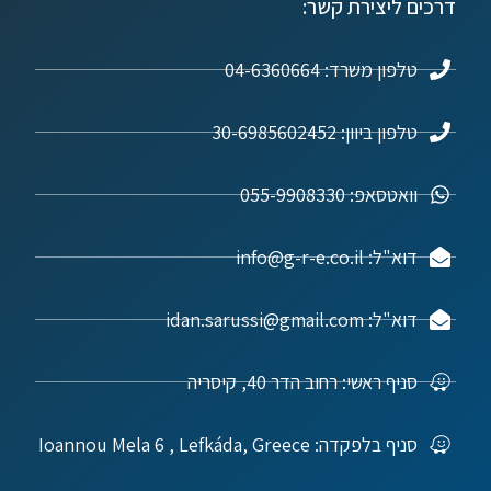
דרכים ליצירת קשר:
טלפון משרד: 04-6360664
טלפון ביוון: 30-6985602452
וואטסאפ: 055-9908330
דוא"ל: info@g-r-e.co.il
דוא"ל: idan.sarussi@gmail.com
סניף ראשי: רחוב הדר 40, קיסריה
סניף בלפקדה: Ioannou Mela 6 , Lefkáda, Greece