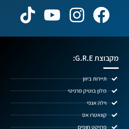
מקבוצת G.R.E:
תיירות ביוון
מלון בוטיק סרניטי
וילה אגפי
נדל"ן ביוון G.R.E
מקוון
קוואטרו אס
פרויקט חופים
שלום! איך אפשר לעזור?