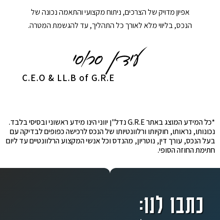
אפיון מדויק של הצרכים, ניתוח מקצועי והתאמה נכונה של
הנכס, בליווי מלא לאורך כל התהליך, עד להגשמת המטרה.
C.E.O & LL.B of G.R.E
*כל המידע המוצג באתר G.R.E נדל"ן יווני הינו מידע ראשוני ובסיסי בלבד.
נכונותו, נראותו, חוקיותו ורלוונטיותו של הנכס לרכישה כפופים לבדיקה עם
בעל הנכס, עורך דין, נוטריון, מהנדס וכל אנשי המקצוע הרלוונטיים עד ליום
חתימת החוזה הסופי.
כתבו לנו: