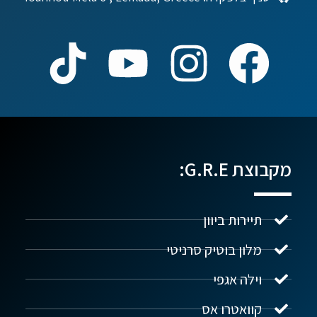
מקבוצת G.R.E:
תיירות ביוון
מלון בוטיק סרניטי
וילה אגפי
נדל"ן ביוון G.R.E
מקוון
קוואטרו אס