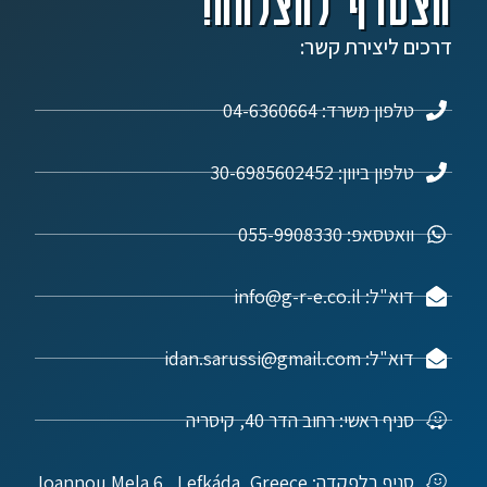
הצטרף להצלחה!
דרכים ליצירת קשר:
טלפון משרד: 04-6360664
טלפון ביוון: 30-6985602452
וואטסאפ: 055-9908330
דוא"ל: info@g-r-e.co.il
דוא"ל: idan.sarussi@gmail.com
סניף ראשי: רחוב הדר 40, קיסריה
סניף בלפקדה: Ioannou Mela 6 , Lefkáda, Greece