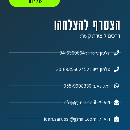
שליחה
הצטרף להצלחה!
דרכים ליצירת קשר:
טלפון משרד: 04-6360664
טלפון ביוון: 30-6985602452
וואטסאפ: 055-9908330
דוא"ל: info@g-r-e.co.il
דוא"ל: idan.sarussi@gmail.com