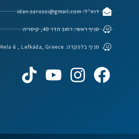
דוא"ל: idan.sarussi@gmail.com
סניף ראשי: רחוב הדר 40, קיסריה
סניף בלפקדה: Ioannou Mela 6 , Lefkáda, Greece
נדל"ן ביוון G.R.E
מקוון