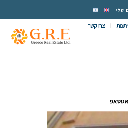
 שלי
תונות
צרו קשר
אטסאפ