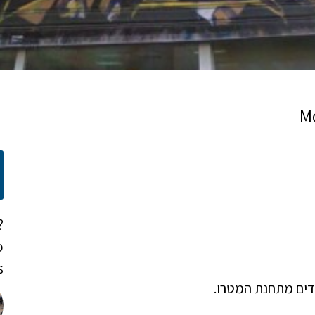
?
o
!