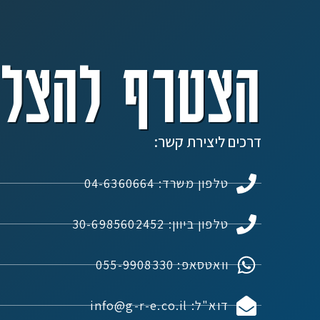
הצטרף להצלח
דרכים ליצירת קשר:
טלפון משרד: 04-6360664
טלפון ביוון: 30-6985602452
וואטסאפ: 055-9908330
דוא"ל: info@g-r-e.co.il