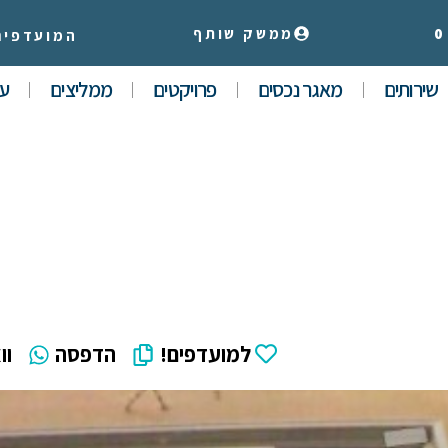
0
ממשק שותף
המועדפים
שירותים
מאגר נכסים
פרויקטים
ממליצים
עי
למועדפים!
הדפסה
וו