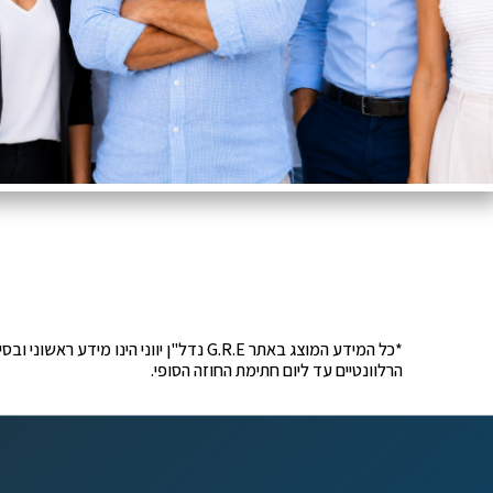
*כל המידע המוצג באתר G.R.E נדל"ן יוונ
הרלוונטיים עד ליום חתימת החוזה הסופי.