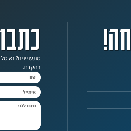
ה!
כתבו 
מתעניינים? נא מלא
בהקדם.