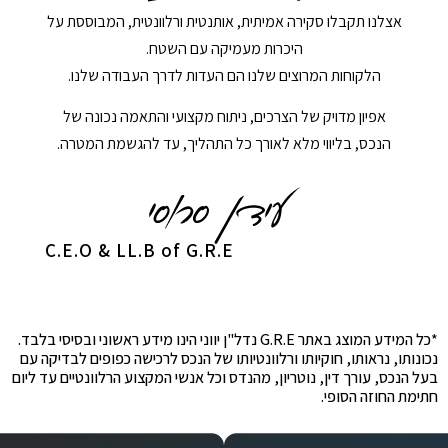
אצלנו תקבלו סקירה אמיתית, אותנטית ורלוונטית, המבוססת על
היכרות מעמיקה עם השטח.
הלקוחות המרוצים שלנו הם העדות לדרך העבודה שלנו.
אפיון מדויק של הצרכים, ניתוח מקצועי והתאמה נכונה של
הנכס, בליווי מלא לאורך כל התהליך, עד להגשמת המטרה.
C.E.O & LL.B of G.R.E
*כל המידע המוצג באתר G.R.E נדל"ן יווני הינו מידע ראשוני ובסיסי בלבד.
נכונותו, נראותו, חוקיותו ורלוונטיותו של הנכס לרכישה כפופים לבדיקה עם
בעל הנכס, עורך דין, נוטריון, מהנדס וכל אנשי המקצוע הרלוונטיים עד ליום
חתימת החוזה הסופי.