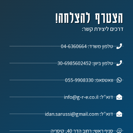
הצטרף להצלחה!
דרכים ליצירת קשר:
טלפון משרד: 04-6360664
טלפון ביוון: 30-6985602452
וואטסאפ: 055-9908330
דוא"ל: info@g-r-e.co.il
דוא"ל: idan.sarussi@gmail.com
סניף ראשי: רחוב הדר 40, קיסריה