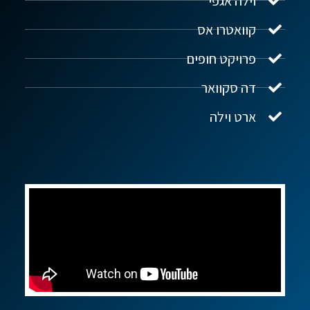
וילה אגפי
נדל"ן ביוון G.R.E
מקוון
קוואטרו אס
פרויקט חופים
שלום! איך אפשר לעזור?
דה סקוואר
ארט וילה